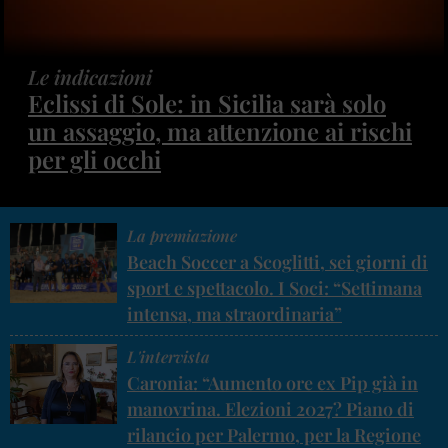
Le indicazioni
Eclissi di Sole: in Sicilia sarà solo
un assaggio, ma attenzione ai rischi
per gli occhi
La premiazione
Beach Soccer a Scoglitti, sei giorni di
sport e spettacolo. I Soci: “Settimana
intensa, ma straordinaria”
L'intervista
Caronia: “Aumento ore ex Pip già in
manovrina. Elezioni 2027? Piano di
rilancio per Palermo, per la Regione