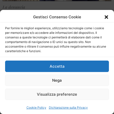
La denuncia
Teatro di Alesa a Tusa (ME), Tudisca: “Negato
Gestisci Consenso Cookie
l’accesso agli atti, i cittadini hanno diritto di sapere
come vengono spesi i fondi”
Per fornire le migliori esperienze, utilizziamo tecnologie come i cookie
per memorizzare e/o accedere alle informazioni del dispositivo. Il
venerdì 3 Luglio 2026 | Riccardo Vaccaro
consenso a queste tecnologie ci permetterà di elaborare dati come il
comportamento di navigazione o ID unici su questo sito. Non
acconsentire o ritirare il consenso può influire negativamente su alcune
caratteristiche e funzioni.
Accetta
Nega
Visualizza preferenze
Cookie Policy
Dichiarazione sulla Privacy