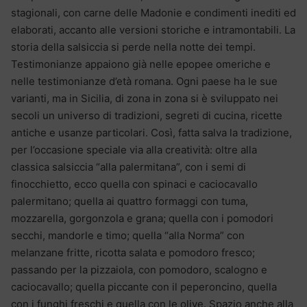
stagionali, con carne delle Madonie e condimenti inediti ed
elaborati, accanto alle versioni storiche e intramontabili. La
storia della salsiccia si perde nella notte dei tempi.
Testimonianze appaiono già nelle epopee omeriche e
nelle testimonianze d’età romana. Ogni paese ha le sue
varianti, ma in Sicilia, di zona in zona si è sviluppato nei
secoli un universo di tradizioni, segreti di cucina, ricette
antiche e usanze particolari. Così, fatta salva la tradizione,
per l’occasione speciale via alla creatività: oltre alla
classica salsiccia “alla palermitana”, con i semi di
finocchietto, ecco quella con spinaci e caciocavallo
palermitano; quella ai quattro formaggi con tuma,
mozzarella, gorgonzola e grana; quella con i pomodori
secchi, mandorle e timo; quella “alla Norma” con
melanzane fritte, ricotta salata e pomodoro fresco;
passando per la pizzaiola, con pomodoro, scalogno e
caciocavallo; quella piccante con il peperoncino, quella
con i funghi freschi e quella con le olive. Spazio anche alla