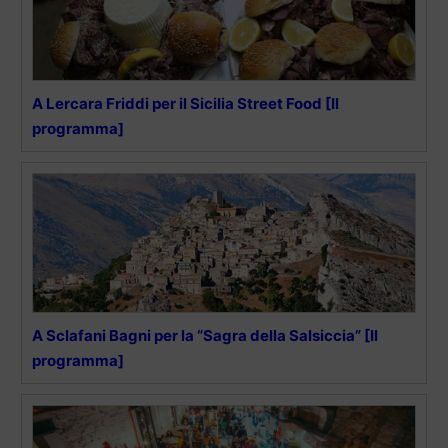
A Lercara Friddi per il Sicilia Street Food [Il
programma]
A Sclafani Bagni per la “Sagra della Salsiccia” [Il
programma]