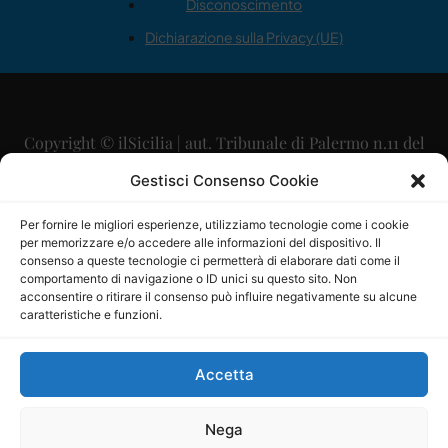
Disconoscimento
Dichiarazione sulla Privacy (UE)
Copyright © ilSicilia | aut. Tribunale di Palermo n.11 del
29/09/2015
Gestisci Consenso Cookie
Editore: Mercurio Comunicazione Soc. Coop. A.R.L.
Per fornire le migliori esperienze, utilizziamo tecnologie come i cookie
per memorizzare e/o accedere alle informazioni del dispositivo. Il
Direttore Editoriale: Maurizio Scaglione
consenso a queste tecnologie ci permetterà di elaborare dati come il
comportamento di navigazione o ID unici su questo sito. Non
Direttore Responsabile: Maria Calabrese
acconsentire o ritirare il consenso può influire negativamente su alcune
caratteristiche e funzioni.
p.zza Sant’Oliva, 9 – 90141 – Palermo – 091335557
P.IVA: 06334930820
Accetta
Mercurio Comunicazione Società Cooperativa a r.l. è
iscritta al Registro degli Operatori di Comunicazione al
Nega