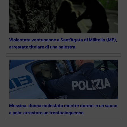
Violentata ventunenne a Sant’Agata di Militello (ME),
arrestato titolare di una palestra
Messina, donna molestata mentre dorme in un sacco
a pelo: arrestato un trentacinquenne