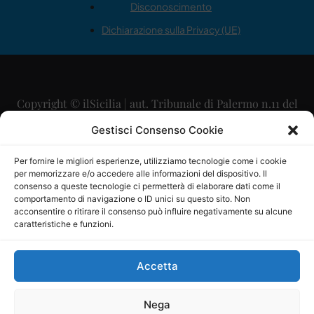
Disconoscimento
Dichiarazione sulla Privacy (UE)
Copyright © ilSicilia | aut. Tribunale di Palermo n.11 del
29/09/2015
Gestisci Consenso Cookie
Editore: Mercurio Comunicazione Soc. Coop. A.R.L.
Per fornire le migliori esperienze, utilizziamo tecnologie come i cookie
per memorizzare e/o accedere alle informazioni del dispositivo. Il
Direttore Editoriale: Maurizio Scaglione
consenso a queste tecnologie ci permetterà di elaborare dati come il
comportamento di navigazione o ID unici su questo sito. Non
Direttore Responsabile: Maria Calabrese
acconsentire o ritirare il consenso può influire negativamente su alcune
caratteristiche e funzioni.
p.zza Sant’Oliva, 9 – 90141 – Palermo – 091335557
P.IVA: 06334930820
Accetta
Mercurio Comunicazione Società Cooperativa a r.l. è
iscritta al Registro degli Operatori di Comunicazione al
Nega