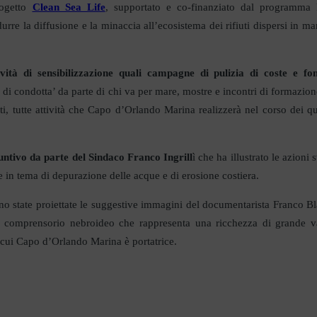
rogetto
Clean Sea Life
, supportato e co-finanziato dal programma
urre la diffusione e la minaccia all’ecosistema dei rifiuti dispersi in mar
ività di sensibilizzazione quali campagne di pulizia di coste e fon
 di condotta’ da parte di chi va per mare, mostre e incontri di formazion
uti, tutte attività che Capo d’Orlando Marina realizzerà nel corso dei qu
ssuntivo da parte del Sindaco Franco Ingrill
ì che ha illustrato le azioni 
in tema di depurazione delle acque e di erosione costiera.
sono state proiettate le suggestive immagini del documentarista Franco Bl
del comprensorio nebroideo che rappresenta una ricchezza di grande v
i cui Capo d’Orlando Marina è portatrice.