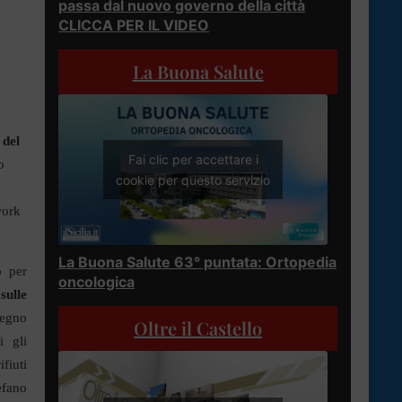
passa dal nuovo governo della città
CLICCA PER IL VIDEO
La Buona Salute
 del
Fai clic per accettare i
o
cookie per questo servizio
work
La Buona Salute 63° puntata: Ortopedia
o per
oncologica
sulle
pegno
Oltre il Castello
i gli
fiuti
efano