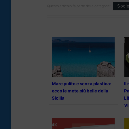
Socie
Questo articolo fa parte delle categorie:
Mare pulito e senza plastica:
Il
ecco le mete più belle della
Pa
Sicilia
Li
V