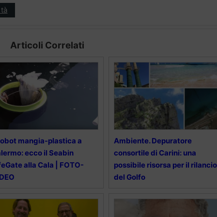
tà
Articoli Correlati
 robot mangia-plastica a
Ambiente. Depuratore
lermo: ecco il Seabin
consortile di Carini: una
feGate alla Cala | FOTO-
possibile risorsa per il rilancio
IDEO
del Golfo