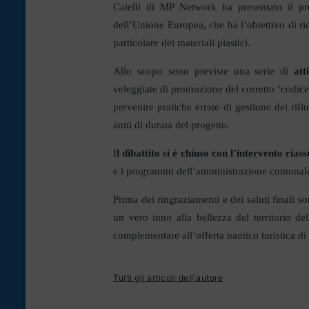
Caielli di MP Network ha presentato il p
dell’Unione Europea, che ha l’obiettivo di rid
particolare dei materiali plastici.
Allo scopo sono previste una serie di
att
veleggiate di promozione del corretto ‘codice
prevenire pratiche errate di gestione dei rifi
anni di durata del progetto.
I
l dibattito si è chiuso con l’intervento ria
e i programmi dell’amministrazione comunale 
Prima dei ringraziamenti e dei saluti finali 
un vero inno alla bellezza del territorio 
complementare all’offerta nautico turistica d
Tutti gli articoli dell'autore