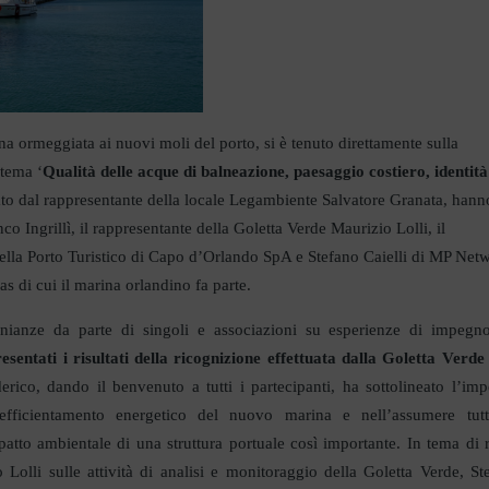
ena ormeggiata ai nuovi moli del porto, si è tenuto direttamente sulla
 tema ‘
Qualità delle acque di balneazione, paesaggio costiero, identità
ato dal rappresentante della locale Legambiente Salvatore Granata, hann
o Ingrillì, il rappresentante della Goletta Verde Maurizio Lolli, il
della Porto Turistico di Capo d’Orlando SpA e Stefano Caielli di MP Net
s di cui il marina orlandino fa parte.
onianze da parte di singoli e associazioni su esperienze di impegn
resentati i risultati della ricognizione effettuata dalla Goletta Verde 
erico, dando il benvenuto a tutti i partecipanti, ha sottolineato l’im
fficientamento energetico del nuovo marina e nell’assumere tutt
tto ambientale di una struttura portuale così importante. In tema di ri
 Lolli sulle attività di analisi e monitoraggio della Goletta Verde, St