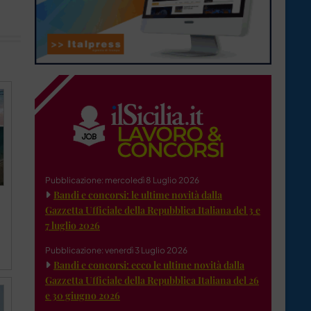
Pubblicazione: mercoledì 8 Luglio 2026
Bandi e concorsi: le ultime novità dalla
Gazzetta Ufficiale della Repubblica Italiana del 3 e
7 luglio 2026
Pubblicazione: venerdì 3 Luglio 2026
Bandi e concorsi: ecco le ultime novità dalla
Gazzetta Ufficiale della Repubblica Italiana del 26
e 30 giugno 2026