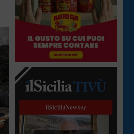
ilSiciliaNews
24