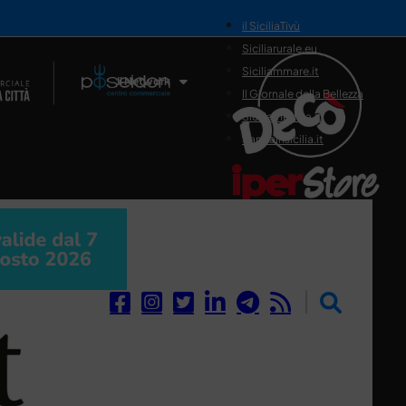
il SiciliaTivù
Siciliarurale.eu
Siciliammare.it
Il Network
Il Giornale della Bellezza
Siciliamedica.it
Sanitainsicilia.it