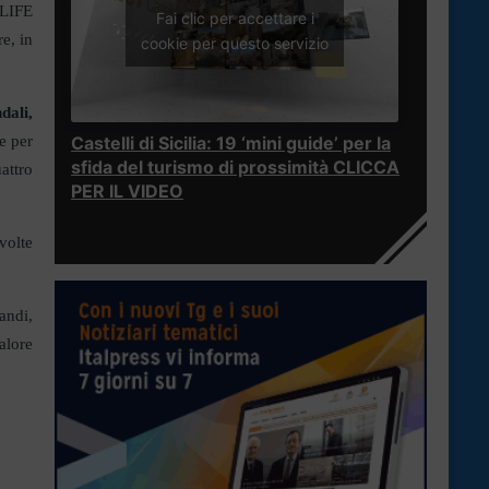
 LIFE
Fai clic per accettare i
e, in
cookie per questo servizio
dali,
e per
Castelli di Sicilia: 19 ‘mini guide’ per la
sfida del turismo di prossimità CLICCA
attro
PER IL VIDEO
svolte
andi,
alore