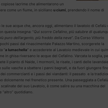
re copiose lacrime che alimentarono un
ere come un fiume, in siciliano
u ciumi
, prendendo il nome di
 le sue acque che, ancora oggi, alimentano il lavatoio di Cefalù
on questa insegna: “
Qui scorre Cefalino, più salubre di qualunq
più puro dell’argento, più freddo della neve
”. Da Corso Vittorio
pochi passi dal rinascimentale Palazzo Martino, scorgerete la
ta “
a lumachella
” e accederete al Lavatoio medievale in cui quin
e in ghisa riversano le acque del Cefalino. Varcata la soglia, p
te il pianto di Naide, i mormorii, le risate, i canti delle lavandaie
 sulle vasche a sbattere i panni bagnati, e da fuori giungere fin
e dei commercianti e i passi dei viandanti: il passato e la tradizi
o dolcemente nel frenetico presente. Una passeggiata a Cefalù
e scalinate del suo Lavatoio, è come salire su una macchina del
 “altro” quotidiano.