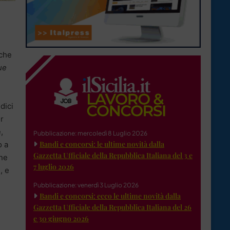
 che
ue
dici
er
,
Pubblicazione: mercoledì 8 Luglio 2026
Bandi e concorsi: le ultime novità dalla
o a
Gazzetta Ufficiale della Repubblica Italiana del 3 e
one
7 luglio 2026
, e
Pubblicazione: venerdì 3 Luglio 2026
Bandi e concorsi: ecco le ultime novità dalla
Gazzetta Ufficiale della Repubblica Italiana del 26
e 30 giugno 2026