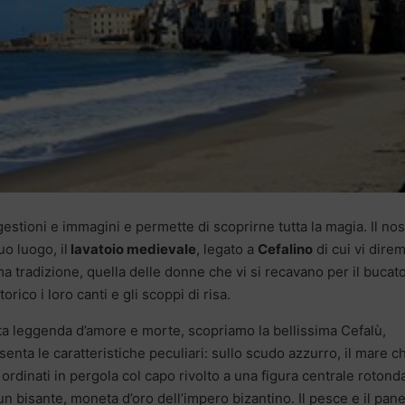
gestioni e immagini e permette di scoprirne tutta la magia. Il nos
o luogo, il
lavatoio medievale
, legato a
Cefalino
di cui vi direm
ma tradizione, quella delle donne che vi si recavano per il bucato
rico i loro canti e gli scoppi di risa.
sta leggenda d’amore e morte, scopriamo la bellissima Cefalù,
ta le caratteristiche peculiari: sullo scudo azzurro, il mare c
ordinati in pergola col capo rivolto a una figura centrale rotond
n bisante, moneta d’oro dell’impero bizantino. Il pesce e il pane