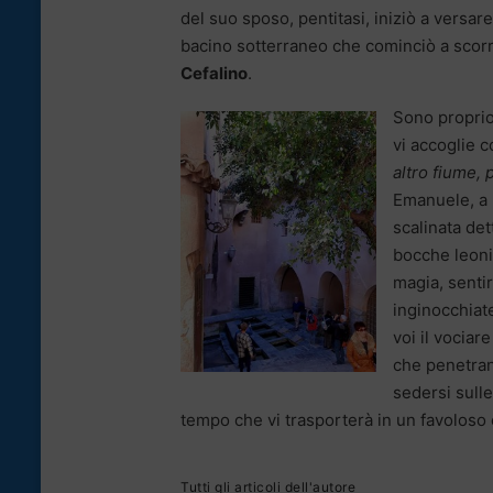
del suo sposo, pentitasi, iniziò a versa
bacino sotterraneo che cominciò a scorr
Cefalino
.
Sono proprio
vi accoglie c
altro fiume, 
Emanuele, a 
scalinata det
bocche leonin
magia, sentire
inginocchiate
voi il vociar
che penetran
sedersi sull
tempo che vi trasporterà in un favoloso e
Tutti gli articoli dell'autore