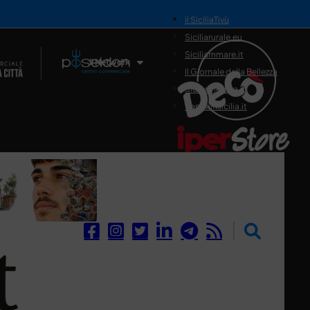
il SiciliaTivù
Siciliarurale.eu
Siciliammare.it
Il Network
Il Giornale della Bellezza
Siciliamedica.it
Sanitainsicilia.it