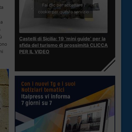
Fai clic per accettare i
ta
cookie per questo servizio
na
n
iù
Castelli di Sicilia: 19 ‘mini guide’ per la
uono
sfida del turismo di prossimità CLICCA
ni
PER IL VIDEO