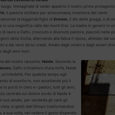
 luogo immaginate di veder apparire il nostro primo protagonis
fni
, il pastore siciliano per antonomasia, inventore del canto
 secondo la leggenda figlio di
Ermete
, il dio delle greggi, e di u
to in una magnifica valle dei monti Erei. La madre lo generò in u
 di lauro e Dafni, cresciuto e divenuto pastore, pascolò nelle p
oni della Sicilia, alternando alla fatica il riposo, allietato dal s
 e dai versi da lui creati. Amato dagli umani e dagli esseri divi
re degli anni morì.
sta del nostro racconto:
Naide
. Secondo la
sicoro
, Dafni s’innamoro d’una ninfa, Naide
 un’infedeltà. Per qualche tempo egli
nto di sconforto, non accettando più il
lo portò in cielo e i pastori, tutti gli anni,
, più centrata sul dolore sordo di Naide è
l suo amato, per vendetta gli cavò gli
 vista, si gettò dall’Olimpo trasformandosi
a, a sua volta, nel vedere il gesto disperato