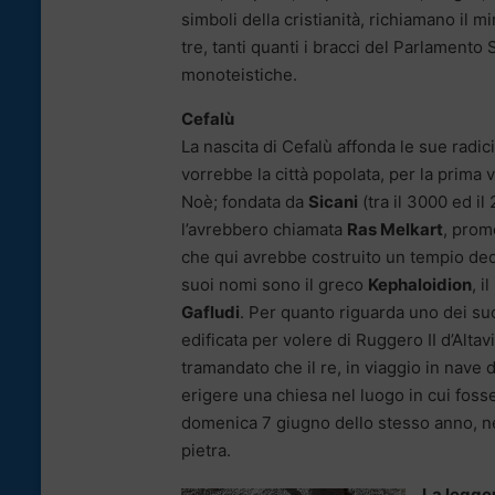
simboli della cristianità, richiamano il m
tre, tanti quanti i bracci del Parlamento Si
monoteistiche.
Cefalù
La nascita di Cefalù affonda le sue radici
vorrebbe la città popolata, per la prima v
Noè; fondata da
Sicani
(tra il 3000 ed il
l’avrebbero chiamata
Ras Melkart
, promo
che qui avrebbe costruito un tempio de
suoi nomi sono il greco
Kephaloidion
, i
Gafludi
. Per quanto riguarda uno dei su
edificata per volere di Ruggero II d’Altavil
tramandato che il re, in viaggio in nave
erigere una chiesa nel luogo in cui foss
domenica 7 giugno dello stesso anno, nel
pietra.
La legge