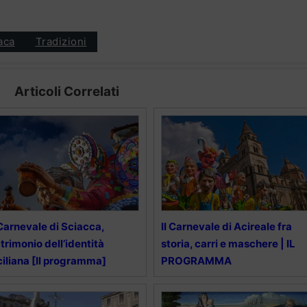
aca
Tradizioni
Articoli Correlati
 Carnevale di Sciacca,
Il Carnevale di Acireale fra
trimonio dell’identità
storia, carri e maschere | IL
ciliana [Il programma]
PROGRAMMA