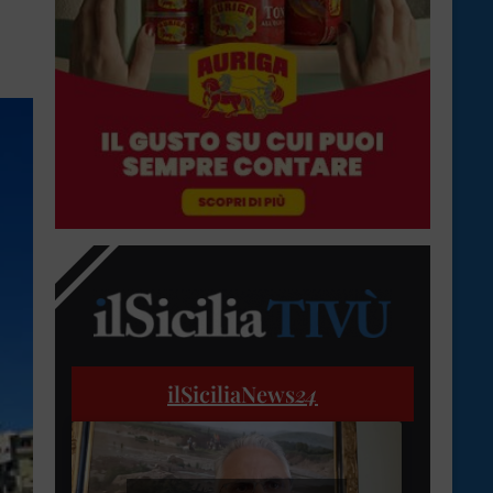
ilSiciliaNews
24