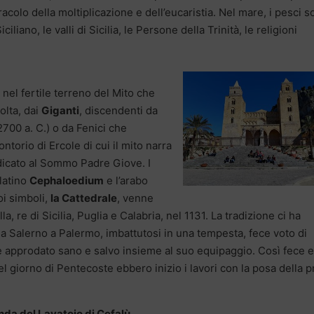
iracolo della moltiplicazione e dell’eucaristia. Nel mare, i pesci 
ciliano, le valli di Sicilia, le Persone della Trinità, le religioni
 nel fertile terreno del Mito che
olta, dai
Giganti
, discendenti da
 2700 a. C.) o da Fenici che
ntorio di Ercole di cui il mito narra
dicato al Sommo Padre Giove. I
l latino
Cephaloedium
e l’arabo
oi simboli,
la Cattedrale
, venne
la, re di Sicilia, Puglia e Calabria, nel 1131. La tradizione ci ha
 da Salerno a Palermo, imbattutosi in una tempesta, fece voto di
e approdato sano e salvo insieme al suo equipaggio. Così fece e
 giorno di Pentecoste ebbero inizio i lavori con la posa della p
nda del Lavatoio di Cefalù