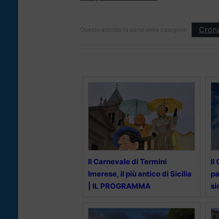
Cron
Questo articolo fa parte delle categorie:
Il Carnevale di Termini
Il
Imerese, il più antico di Sicilia
pa
| IL PROGRAMMA
si