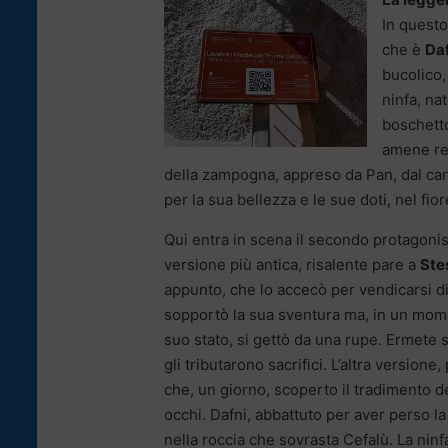
In questo
che è
Da
bucolico,
ninfa, na
boschetto
amene regi
della zampogna, appreso da Pan, dal canto
per la sua bellezza e le sue doti, nel fio
Qui entra in scena il secondo protagoni
versione più antica, risalente pare a
Ste
appunto, che lo accecò per vendicarsi di
sopportò la sua sventura ma, in un mome
suo stato, si gettò da una rupe. Ermete se 
gli tributarono sacrifici. L’altra versione
che, un giorno, scoperto il tradimento de
occhi. Dafni, abbattuto per aver perso la
nella roccia che sovrasta Cefalù. La ninf