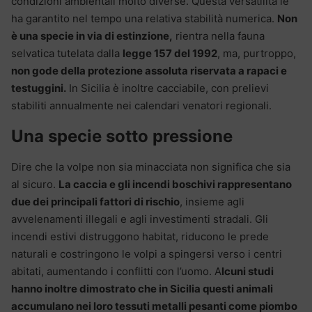
condizioni ambientali molto diverse. Questa versatilità le
ha garantito nel tempo una relativa stabilità numerica.
Non
è una specie in via di estinzione,
rientra nella fauna
selvatica tutelata dalla
legge 157 del 1992
, ma, purtroppo,
non gode della protezione assoluta riservata a rapaci e
testuggini.
In Sicilia è inoltre cacciabile, con prelievi
stabiliti annualmente nei calendari venatori regionali.
Una specie sotto pressione
Dire che la volpe non sia minacciata non significa che sia
al sicuro.
La caccia e gli incendi boschivi rappresentano
due dei principali fattori di rischio
, insieme agli
avvelenamenti illegali e agli investimenti stradali. Gli
incendi estivi distruggono habitat, riducono le prede
naturali e costringono le volpi a spingersi verso i centri
abitati, aumentando i conflitti con l’uomo. A
lcuni studi
hanno inoltre dimostrato che in Sicilia questi animali
accumulano nei loro tessuti metalli pesanti come piombo