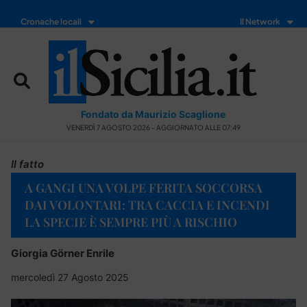
Cronache locali
Il Network
Fondato da Maurizio Scaglione
VENERDÌ 7 AGOSTO 2026 - AGGIORNATO ALLE 07:49
Il fatto
A GANGI UNA VOLPE FERITA SOCCORSA
DAI VOLONTARI: TRA CACCIA E INCENDI
LA SPECIE È SEMPRE PIÙ A RISCHIO
Giorgia Görner Enrile
mercoledì 27 Agosto 2025