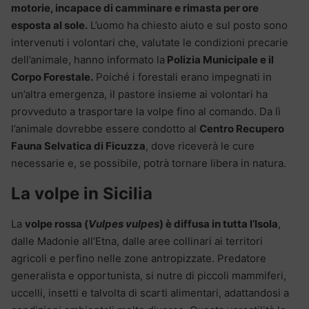
motorie, incapace di camminare e rimasta per ore
esposta al sole.
L’uomo ha chiesto aiuto e sul posto sono
intervenuti i volontari che, valutate le condizioni precarie
dell’animale, hanno informato la
Polizia Municipale e il
Corpo Forestale.
Poiché i forestali erano impegnati in
un’altra emergenza, il pastore insieme ai volontari ha
provveduto a trasportare la volpe fino al comando. Da lì
l’animale dovrebbe essere condotto al
Centro Recupero
Fauna Selvatica di Ficuzza
, dove riceverà le cure
necessarie e, se possibile, potrà tornare libera in natura.
La volpe in Sicilia
La
volpe rossa (
Vulpes vulpes
) è diffusa in tutta l’Isola
,
dalle Madonie all’Etna, dalle aree collinari ai territori
agricoli e perfino nelle zone antropizzate. Predatore
generalista e opportunista, si nutre di piccoli mammiferi,
uccelli, insetti e talvolta di scarti alimentari, adattandosi a