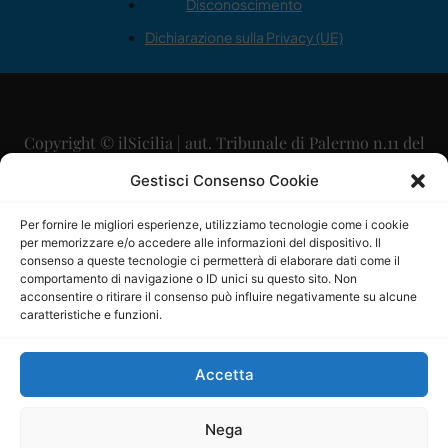
Disconoscimento
Dichiarazione sulla Privacy (UE)
Copyright © ilSicilia | aut. Tribunale di Palermo n.11 del
29/09/2015
Gestisci Consenso Cookie
Editore: Mercurio Comunicazione Soc. Coop. A.R.L.
Per fornire le migliori esperienze, utilizziamo tecnologie come i cookie
per memorizzare e/o accedere alle informazioni del dispositivo. Il
Direttore Editoriale: Maurizio Scaglione
consenso a queste tecnologie ci permetterà di elaborare dati come il
comportamento di navigazione o ID unici su questo sito. Non
Direttore Responsabile: Maria Calabrese
acconsentire o ritirare il consenso può influire negativamente su alcune
caratteristiche e funzioni.
p.zza Sant’Oliva, 9 – 90141 – Palermo – 091335557
P.IVA: 06334930820
Accetta
Mercurio Comunicazione Società Cooperativa a r.l. è
iscritta al Registro degli Operatori di Comunicazione al
Nega