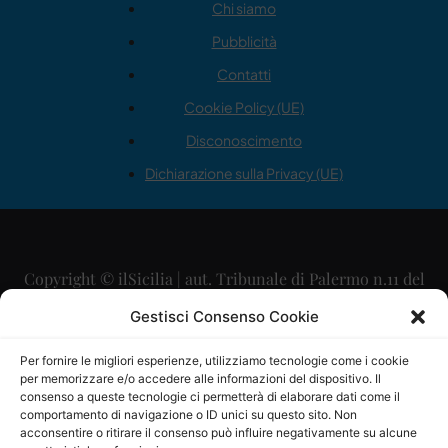
Chi siamo
Pubblicità
Contatti
Cookie Policy (UE)
Disconoscimento
Dichiarazione sulla Privacy (UE)
Copyright © ilSicilia | aut. Tribunale di Palermo n.11 del
29/09/2015
Gestisci Consenso Cookie
Editore: Mercurio Comunicazione Soc. Coop. A.R.L.
Per fornire le migliori esperienze, utilizziamo tecnologie come i cookie
per memorizzare e/o accedere alle informazioni del dispositivo. Il
Direttore Editoriale: Maurizio Scaglione
consenso a queste tecnologie ci permetterà di elaborare dati come il
comportamento di navigazione o ID unici su questo sito. Non
Direttore Responsabile: Maria Calabrese
acconsentire o ritirare il consenso può influire negativamente su alcune