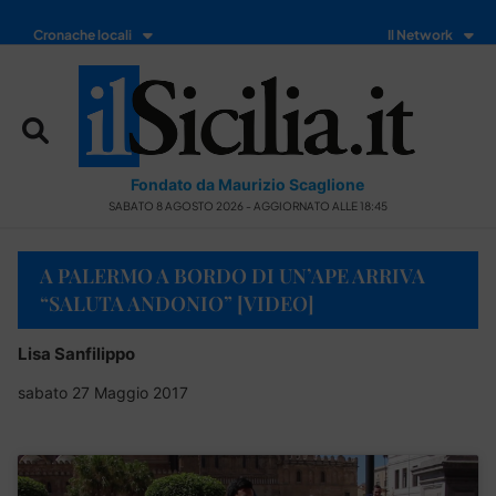
Cronache locali
Il Network
Fondato da Maurizio Scaglione
SABATO 8 AGOSTO 2026 - AGGIORNATO ALLE 18:45
A PALERMO A BORDO DI UN’APE ARRIVA
“SALUTA ANDONIO” [VIDEO]
Lisa Sanfilippo
sabato 27 Maggio 2017