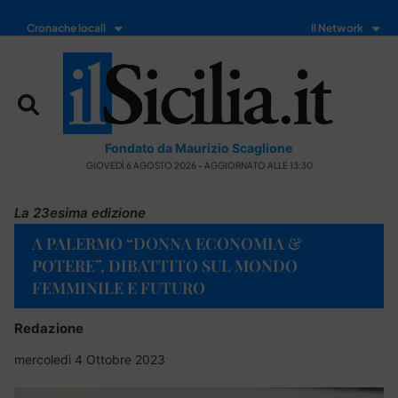
Cronache locali
Il Network
Fondato da Maurizio Scaglione
GIOVEDÌ 6 AGOSTO 2026 - AGGIORNATO ALLE 13:30
La 23esima edizione
A PALERMO “DONNA ECONOMIA &
POTERE”, DIBATTITO SUL MONDO
FEMMINILE E FUTURO
Redazione
mercoledì 4 Ottobre 2023