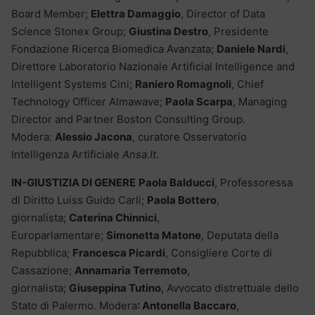
Board Member;
Elettra Damaggio
, Director of Data
Science Stonex Group;
Giustina Destro
, Presidente
Fondazione Ricerca Biomedica Avanzata;
Daniele Nardi
,
Direttore Laboratorio Nazionale Artificial Intelligence and
Intelligent Systems Cini;
Raniero Romagnoli
, Chief
Technology Officer Almawave;
Paola Scarpa
, Managing
Director and Partner Boston Consulting Group.
Modera:
Alessio Jacona
, curatore Osservatorio
Intelligenza Artificiale
Ansa.It
.
IN-GIUSTIZIA DI GENERE
Paola Balducci
, Professoressa
di Diritto Luiss Guido Carli;
Paola Bottero
,
giornalista;
Caterina Chinnici
,
Europarlamentare;
Simonetta Matone
, Deputata della
Repubblica;
Francesca Picardi
, Consigliere Corte di
Cassazione;
Annamaria Terremoto
,
giornalista;
Giuseppina Tutino
, Avvocato distrettuale dello
Stato di Palermo. Modera
: Antonella Baccaro
,