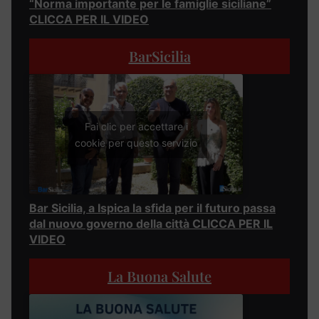
“Norma importante per le famiglie siciliane”
CLICCA PER IL VIDEO
BarSicilia
Fai clic per accettare i
cookie per questo servizio
Bar Sicilia, a Ispica la sfida per il futuro passa
dal nuovo governo della città CLICCA PER IL
VIDEO
La Buona Salute