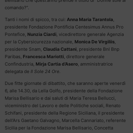
Bellisario che quest’anno prende il titolo di “Donne sole al
comando?”.
Tanti i nomi di spicco, tra cui:
Anna Maria Tarantola
,
presidente Fondazione Pontificia Centesimus Annus Pro
Pontefice,
Nunzia Ciardi
, vicedirettore generale Agenzia
per la Cybersicurezza nazionale,
Monica De Virgiliis
,
presidente Snam,
Claudia Cattani
, presidente Bnl Bnp
Paribas,
Francesca Mariotti
, direttore generale
Confindustria,
Mirja Cartia d’Asero
, amministratrice
delegata de
Il Sole 24 Ore.
Due fitte giornate di dibattito, che saranno aperte venerdì
6, alle 14.30, da Lella Golfo, presidente della Fondazione
Marisa Bellisario e dai saluti di Maria Teresa Bellucci,
viceministro del Lavoro e delle Politiche sociali, Renato
Schifani, presidente della Regione Siciliana, il presidente
dell’Ars Gaetano Galvagno, Marcella Cannariato, referente
Sicilia per la Fondazione Marisa Bellisario, Concetta