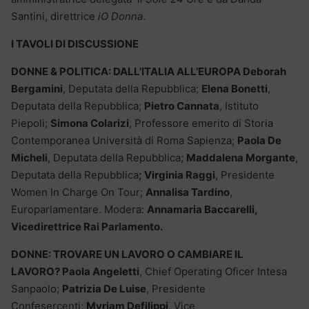
Santini, direttrice
iO Donna
.
I TAVOLI DI DISCUSSIONE
DONNE & POLITICA: DALL’ITALIA ALL’EUROPA
Deborah
Bergamini
, Deputata della Repubblica;
Elena Bonetti
,
Deputata della Repubblica;
Pietro Cannata
, Istituto
Piepoli;
Simona Colarizi
, Professore emerito di Storia
Contemporanea Università di Roma Sapienza;
Paola De
Micheli
, Deputata della Repubblica;
Maddalena Morgante
,
Deputata della Repubblica
; Virginia Raggi
, Presidente
Women In Charge On Tour;
Annalisa Tardino
,
Europarlamentare. Modera:
Annamaria Baccarelli,
Vicedirettrice Rai Parlamento.
DONNE: TROVARE UN LAVORO O CAMBIARE IL
LAVORO?
Paola Angeletti
, Chief Operating Oficer Intesa
Sanpaolo;
Patrizia De Luise
, Presidente
Confesercenti;
Myriam Defilippi
, Vice