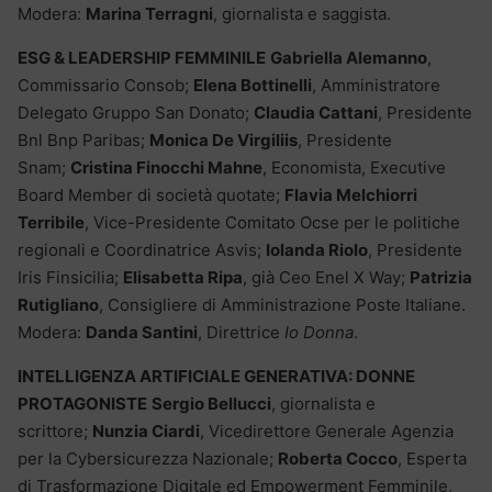
Modera:
Marina Terragni
, giornalista e saggista.
ESG & LEADERSHIP FEMMINILE
Gabriella Alemanno
,
Commissario Consob;
Elena Bottinelli
, Amministratore
Delegato Gruppo San Donato;
Claudia Cattani
, Presidente
Bnl Bnp Paribas;
Monica De Virgiliis
, Presidente
Snam;
Cristina Finocchi Mahne
, Economista, Executive
Board Member di società quotate;
Flavia Melchiorri
Terribile
, Vice-Presidente Comitato Ocse per le politiche
regionali e Coordinatrice Asvis;
Iolanda Riolo
, Presidente
Iris Finsicilia;
Elisabetta Ripa
, già Ceo Enel X Way;
Patrizia
Rutigliano
, Consigliere di Amministrazione Poste Italiane.
Modera:
Danda Santini
, Direttrice
Io Donna
.
INTELLIGENZA ARTIFICIALE GENERATIVA: DONNE
PROTAGONISTE
Sergio Bellucci
, giornalista e
scrittore;
Nunzia Ciardi
, Vicedirettore Generale Agenzia
per la Cybersicurezza Nazionale;
Roberta Cocco
, Esperta
di Trasformazione Digitale ed Empowerment Femminile,