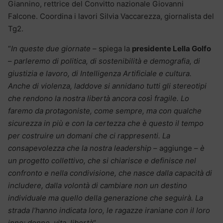
Giannino, rettrice del Convitto nazionale Giovanni
Falcone. Coordina i lavori Silvia Vaccarezza, giornalista del
Tg2.
“
In queste due giornate
– spiega la
presidente Lella Golfo
–
parleremo di politica, di sostenibilità e demografia, di
giustizia e lavoro, di Intelligenza Artificiale e cultura.
Anche di violenza, laddove si annidano tutti gli stereotipi
che rendono la nostra libertà ancora così fragile. Lo
faremo da protagoniste, come sempre, ma con qualche
sicurezza in più e con la certezza che è questo il tempo
per costruire un domani che ci rappresenti. La
consapevolezza che la nostra leadership
– aggiunge –
è
un progetto collettivo, che si chiarisce e definisce nel
confronto e nella condivisione, che nasce dalla capacità di
includere, dalla volontà di cambiare non un destino
individuale ma quello della generazione che seguirà. La
strada l’hanno indicata loro, le ragazze iraniane con il loro
inno: donne, vita, libertà
“.