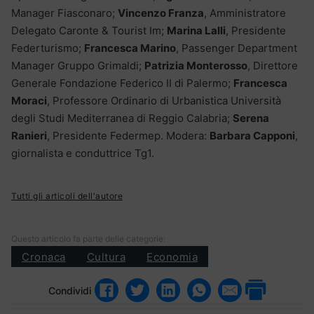
Manager Fiasconaro;
Vincenzo Franza
, Amministratore
Delegato Caronte & Tourist Im;
Marina Lalli
, Presidente
Federturismo;
Francesca Marino
, Passenger Department
Manager Gruppo Grimaldi;
Patrizia Monterosso
, Direttore
Generale Fondazione Federico II di Palermo;
Francesca
Moraci
, Professore Ordinario di Urbanistica Università
degli Studi Mediterranea di Reggio Calabria;
Serena
Ranieri
, Presidente Federmep. Modera:
Barbara Capponi
,
giornalista e conduttrice Tg1.
Tutti gli articoli dell'autore
Questo articolo fa parte delle categorie:
Cronaca
Cultura
Economia
Condividi