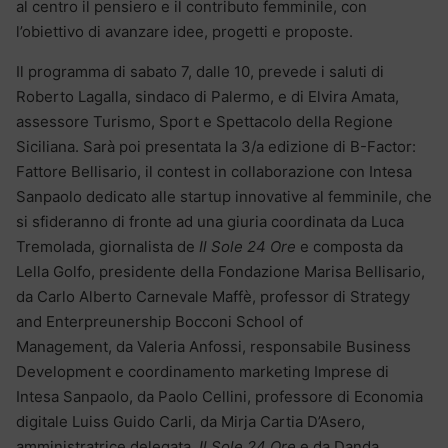
al centro il pensiero e il contributo femminile, con
l’obiettivo di avanzare idee, progetti e proposte.
Il programma di sabato 7, dalle 10, prevede i saluti di
Roberto Lagalla, sindaco di Palermo, e di Elvira Amata,
assessore Turismo, Sport e Spettacolo della Regione
Siciliana. Sarà poi presentata la 3/a edizione di B-Factor:
Fattore Bellisario, il contest in collaborazione con Intesa
Sanpaolo dedicato alle startup innovative al femminile, che
si sfideranno di fronte ad una giuria coordinata da Luca
Tremolada, giornalista de
Il Sole 24 Ore
e composta da
Lella Golfo, presidente della Fondazione Marisa Bellisario,
da Carlo Alberto Carnevale Maffè, professor di Strategy
and Enterpreunership Bocconi School of
Management, da Valeria Anfossi, responsabile Business
Development e coordinamento marketing Imprese di
Intesa Sanpaolo, da Paolo Cellini, professore di Economia
digitale Luiss Guido Carli, da Mirja Cartia D’Asero,
amministratrice delegata
Il Sole 24 Ore
e da Danda