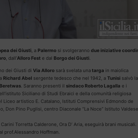
pea dei Giusti
, a
Palermo
si svolgeranno
due iniziative coordi
oro
, dall’
Alloro Fest
e dal
Borgo dei Giusti
.
ino dei Giusti di
Via Alloro
sarà svelata una
targa
in maiolica
 a
Richard Abel
sergente tedesco che nel 1942, a
Tunisi
salvò la
 Beretwas
. Saranno presenti il
sindaco Roberto Lagalla
e i
dell’istituto Siciliano di Studi Ebraici e della comunità religiosa
l Liceo artistico E. Catalano, Istituti Comprensivi Edmondo de
o, Don Pino Puglisi, centro Diaconale “La Noce” Istituto Valdese
Carini Torretta Calderone, Ora D’ Aria, eseguirà brani musicali.
 dal prof.Alessandro Hoffman.