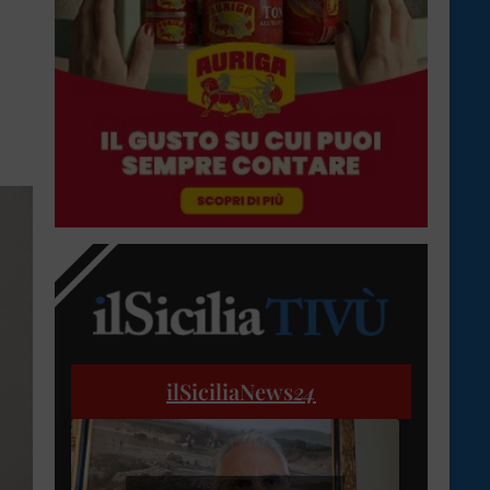
ilSiciliaNews
24