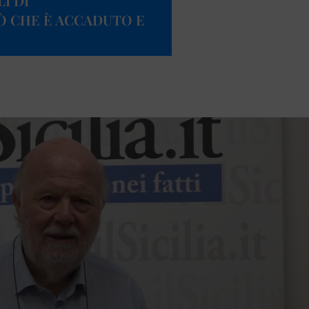
I DI
Ò CHE È ACCADUTO E