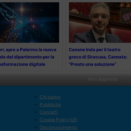
rr, apre a Palermo la nuova
Canone Inda per il teatro
de del dipartimento per la
greco di Siracusa, Cannata:
asformazione digitale
“Presto una soluzione”
Pino Apprendi
Chi siamo
Pubblicità
Contatti
Cookie Policy (UE)
Disconoscimento