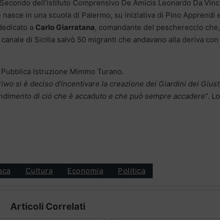
n Secondo dell’istituto Comprensivo De Amicis Leonardo Da Vinci
e nasce in una scuola di Palermo, su iniziativa di Pino Apprendi 
edicato a
Carlo Giarratana
, comandante del peschereccio che,
canale di Sicilia salvò 50 migranti che andavano alla deriva con 
a Pubblica Istruzione Mimmo Turano.
wo si è deciso d’incentivare la creazione dei Giardini dei Giust
fondimento di ciò che è accaduto e che può sempre accadere
“. Lo
aca
Cultura
Economia
Politica
Articoli Correlati