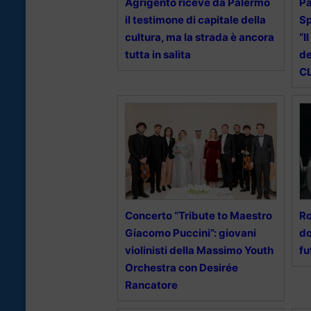
Agrigento riceve da Palermo
Pa
il testimone di capitale della
Sp
cultura, ma la strada è ancora
“I
tutta in salita
de
CL
Concerto “Tribute to Maestro
Ro
Giacomo Puccini”: giovani
do
violinisti della Massimo Youth
fu
Orchestra con Desirée
Rancatore