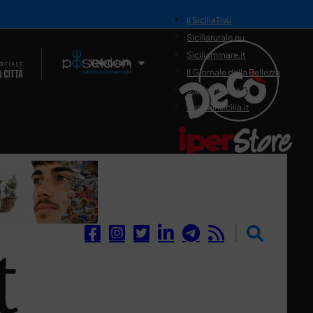
il SiciliaTivù
Siciliarurale.eu
Siciliammare.it
Il Network
Il Giornale della Bellezza
Siciliamedica.it
Sanitainsicilia.it