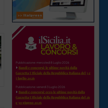
Pubblicazione: mercoledì 8 Luglio 2026
Bandi e concorsi: le ultime novità dalla
Gazzetta Ufficiale della Repubblica Italiana del 3 e
7 luglio 2026
Pubblicazione: venerdì 3 Luglio 2026
Bandi e concorsi: ecco le ultime novità dalla
Gazzetta Ufficiale della Repubblica Italiana del 26
e 30 giugno 2026