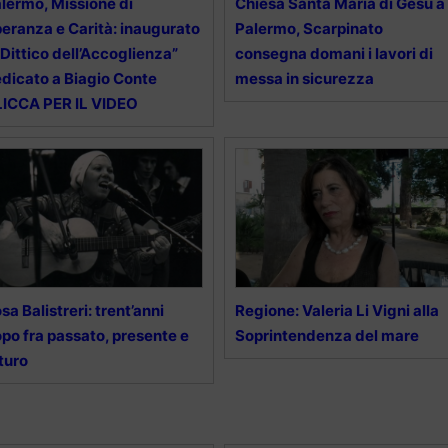
lermo, Missione di
Chiesa Santa Maria di Gesù a
eranza e Carità: inaugurato
Palermo, Scarpinato
l Dittico dell’Accoglienza”
consegna domani i lavori di
dicato a Biagio Conte
messa in sicurezza
ICCA PER IL VIDEO
sa Balistreri: trent’anni
Regione: Valeria Li Vigni alla
po fra passato, presente e
Soprintendenza del mare
turo