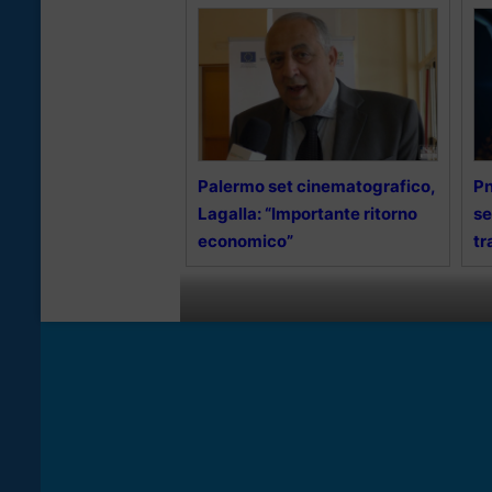
Palermo set cinematografico,
Pn
Lagalla: “Importante ritorno
se
economico”
tr