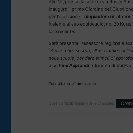
Alle 15, presso la sede di via Rosso Sa
inaugura il primo Giardino dei Giusti ch
per l’occasione si
impianterà un albero
d
insieme al suo equipaggio, nel 2019, nel 
loro natante.
Sarà presente l’assessore regionale all
“
A dicembre scorso, all’assemblea di Gari
nelle scuole, per dare stimoli di appro
dice
Pino Apprendi
referente di Gariwo.
Tutti gli articoli dell'autore
Cron
Questo articolo fa parte delle categorie: