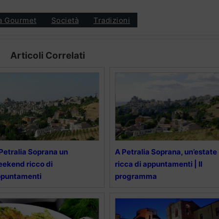
ia Gourmet
Società
Tradizioni
Articoli Correlati
Petralia Soprana un
A Petralia Soprana, un’estate
ekend ricco di
ricca di appuntamenti | Il
ppuntamenti
programma