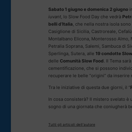
Sabato 1 giugno e domenica 2 giugno
in
iuvant
, lo Slow Food Day che vedrà
Petr
belli d’Italia
, che nella nostra isola sono
Casiglione di Sicilia, Castroreale, Cefalù
Montalbano Elicona, Monterosso Almo, No
Petralia Soprana, Salemi, Sambuca di Sic
Sperlinga, Sutera, alle
19 condotte Slo
delle
Comunità Slow Food
. Il Tema sarà
cementificazione, che si possono individu
recuperare le belle “origini” da inserire 
Tra le iniziative di questa due giorni, il “
In cosa consisterà? Il mistero svelato è 
sogno di una giornata che coniugherà be
Tutti gli articoli dell'autore