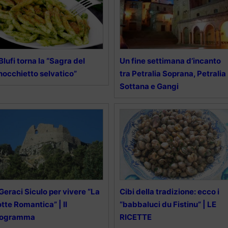
Blufi torna la “Sagra del
Un fine settimana d’incanto
nocchietto selvatico”
tra Petralia Soprana, Petralia
Sottana e Gangi
Geraci Siculo per vivere “La
Cibi della tradizione: ecco i
tte Romantica” | Il
“babbaluci du Fistinu” | LE
rogramma
RICETTE