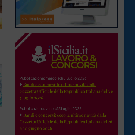
Pubblicazione: mercoledì 8 Luglio 2026
Bandi e concorsi: le ultime novità dalla
Gazzetta Ufficiale della Repubblica Italiana del 3 e
7 luglio 2026
Pubblicazione: venerdì 3 Luglio 2026
Bandi e concorsi: ecco le ultime novità dalla
Gazzetta Ufficiale della Repubblica Italiana del 26
e 30 giugno 2026