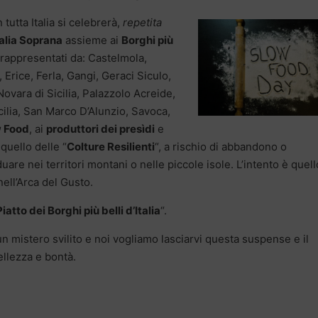
 tutta Italia si celebrerà,
repetita
alia Soprana
assieme ai
Borghi più
 rappresentati da: Castelmola,
, Erice, Ferla, Gangi, Geraci Siculo,
vara di Sicilia, Palazzolo Acreide,
ilia, San Marco D’Alunzio, Savoca,
w Food
, ai
produttori dei presìdi
e
 quello delle “
Colture Resilienti
“, a rischio di abbandono o
are nei territori montani o nelle piccole isole. L’intento è quell
nell’Arca del Gusto.
Piatto dei Borghi più belli d’Italia
“.
un mistero svilito e noi vogliamo lasciarvi questa suspense e il
llezza e bontà.