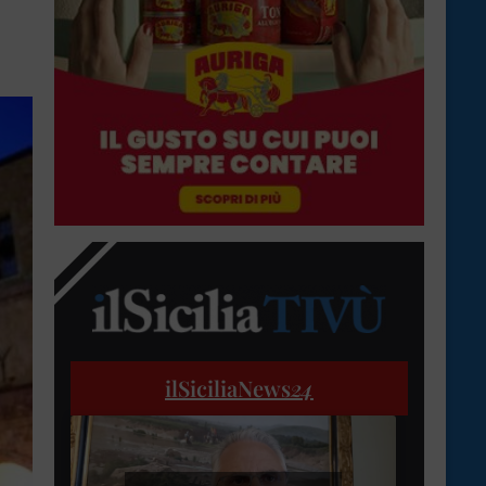
ilSiciliaNews
24