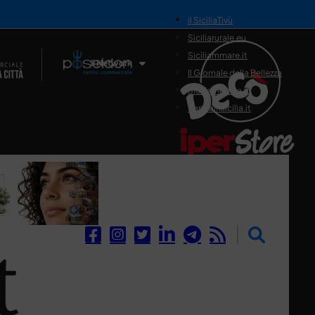
il SiciliaTivù
Siciliarurale.eu
Siciliammare.it
Il Network
Il Giornale della Bellezza
Siciliamedica.it
Sanitainsicilia.it