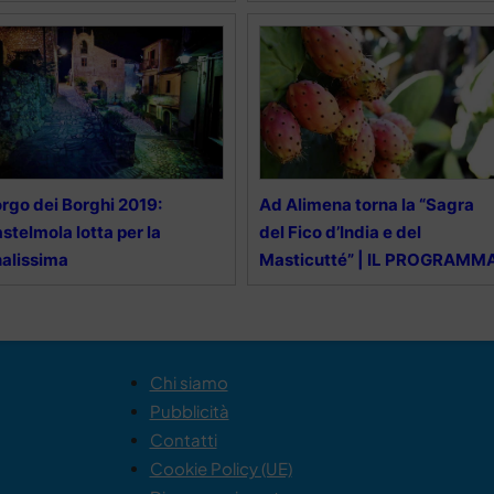
rgo dei Borghi 2019:
Ad Alimena torna la “Sagra
stelmola lotta per la
del Fico d’India e del
nalissima
Masticutté” | IL PROGRAMM
Chi siamo
Pubblicità
Contatti
Cookie Policy (UE)