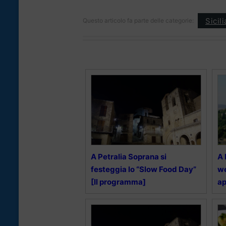
Sicil
Questo articolo fa parte delle categorie:
A Petralia Soprana si
A 
festeggia lo “Slow Food Day”
we
[Il programma]
a