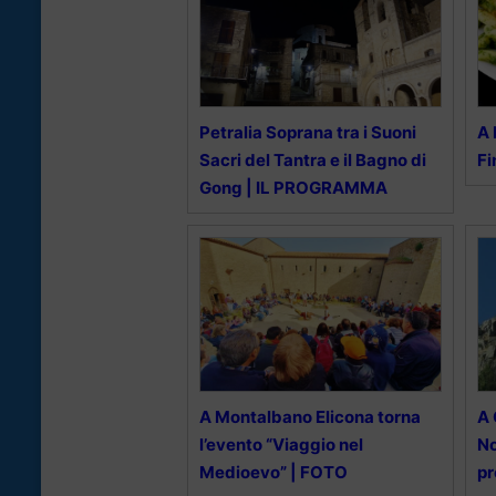
Petralia Soprana tra i Suoni
A 
Sacri del Tantra e il Bagno di
Fi
Gong | IL PROGRAMMA
A Montalbano Elicona torna
A 
l’evento “Viaggio nel
No
Medioevo” | FOTO
p