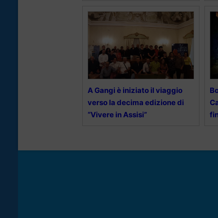
A Gangi è iniziato il viaggio
Bo
verso la decima edizione di
Ca
“Vivere in Assisi”
fi