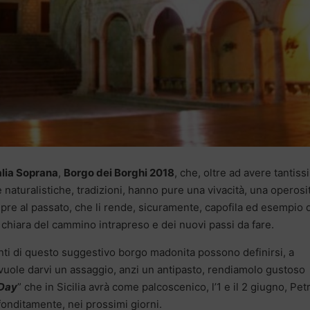
alia Soprana
,
Borgo dei Borghi 2018
, che, oltre ad avere tantis
e naturalistiche, tradizioni, hanno pure una vivacità, una operosi
mpre al passato, che li rende, sicuramente, capofila ed esempio 
e chiara del cammino intrapreso e dei nuovi passi da fare.
anti di questo suggestivo borgo madonita possono definirsi, a
 vuole darvi un assaggio, anzi un antipasto, rendiamolo gustoso
 Day
” che in Sicilia avrà come palcoscenico, l’1 e il 2 giugno, Petr
onditamente, nei prossimi giorni.