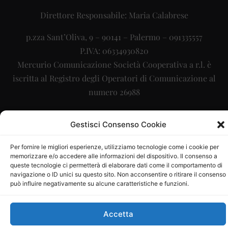
Direttore Responsabile: Maria Calabrese
p.zza Sant’Oliva, 9 – 90141 – Palermo – 091335557
P.IVA: 06334930820
Mercurio Comunicazione Società Cooperativa a r.l. è
iscritta al Registro degli Operatori di Comunicazione al
numero 26988
Sito gestito da
La Digitale srl
–
info@ladigitale.it
Gestisci Consenso Cookie
Per fornire le migliori esperienze, utilizziamo tecnologie come i cookie per
memorizzare e/o accedere alle informazioni del dispositivo. Il consenso a
queste tecnologie ci permetterà di elaborare dati come il comportamento di
navigazione o ID unici su questo sito. Non acconsentire o ritirare il consenso
può influire negativamente su alcune caratteristiche e funzioni.
Accetta