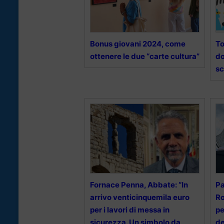
Bonus giovani 2024, come
To
ottenere le due “carte cultura”
do
sc
Fornace Penna, Abbate: “In
Pa
arrivo venticinquemila euro
Ro
per i lavori di messa in
pe
sicurezza. Un simbolo da
de