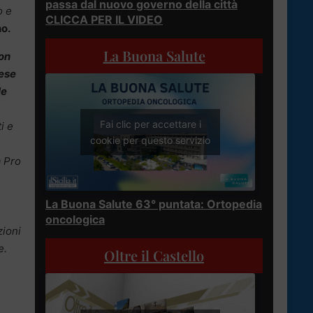
passa dal nuovo governo della città
o e
CLICCA PER IL VIDEO
o.
La Buona Salute
con
Mese
le
Fai clic per accettare i
i e
cookie per questo servizio
a Pro
La Buona Salute 63° puntata: Ortopedia
oncologica
zioni
e.
Oltre il Castello