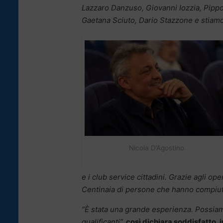
Lazzaro Danzuso, Giovanni Iozzia, Pippo
Gaetana Sciuto, Dario Stazzone e stiamo 
Nicola D’Agostino
e i club service cittadini. Grazie agli 
Centinaia di persone che hanno compiuto
“È stata una grande esperienza. Possiamo
qualificanti”,
così dichiara soddisfatto, 