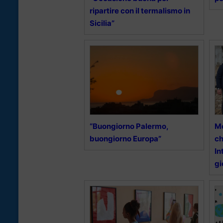
ripartire con il termalismo in
Sicilia”
“Buongiorno Palermo,
Mo
buongiorno Europa”
ch
In
gi