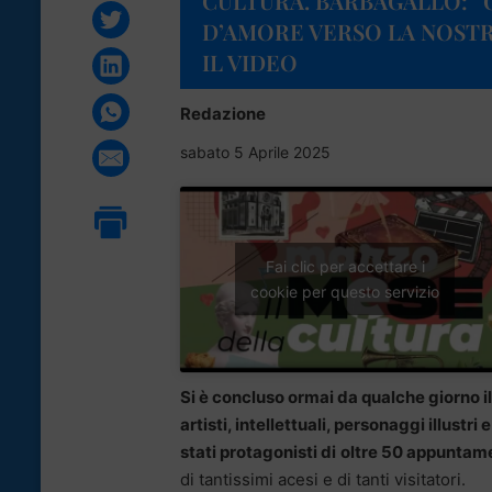
CULTURA. BARBAGALLO: “G
D’AMORE VERSO LA NOSTR
IL VIDEO
Redazione
sabato 5 Aprile 2025
Fai clic per accettare i
cookie per questo servizio
Si è concluso ormai da qualche giorno i
artisti, intellettuali, personaggi illustr
stati protagonisti di
oltre 50 appuntam
di tantissimi acesi e di tanti visitatori.