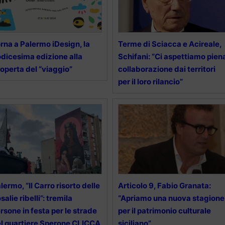
rna a Palermo iDesign, la
Terme di Sciacca e Acireale,
dicesima edizione alla
Schifani: “Ci aspettiamo pien
operta del “viaggio”
collaborazione dai territori
per il loro rilancio”
lermo, “Il Carro risorto delle
Articolo 9, Fabio Granata:
salie ribelli”: tremila
“Apriamo una nuova stagione
rsone in festa per le strade
per il patrimonio culturale
l quartiere Sperone CLICCA
siciliano”