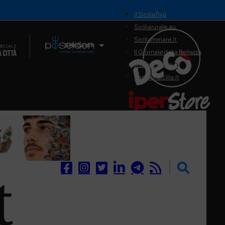
il SiciliaTivù
Siciliarurale.eu
Siciliammare.it
Il Network
Il Giornale della Bellezza
Siciliamedica.it
Sanitainsicilia.it