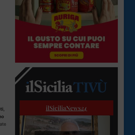
ilSiciliaNews
24
ti,
no
nate