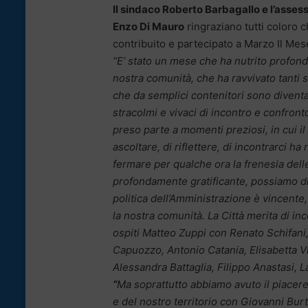
Il sindaco Roberto Barbagallo e l’assess
Enzo Di Mauro
ringraziano tutti coloro 
contribuito e partecipato a Marzo Il Mes
“E’ stato un mese che ha nutrito profon
nostra comunità, che ha ravvivato tanti sp
che da semplici contenitori sono diventa
stracolmi e vivaci di incontro e confront
preso parte a momenti preziosi, in cui il
ascoltare, di riflettere, di incontrarci ha
fermare per qualche ora la frenesia dell
profondamente gratificante, possiamo dir
politica dell’Amministrazione è vincente, 
la nostra comunità. La Città merita di in
ospiti Matteo Zuppi con Renato Schifani,
Capuozzo, Antonio Catania, Elisabetta Vi
Alessandra Battaglia, Filippo Anastasi, 
“
Ma soprattutto abbiamo avuto il piacere
e del nostro territorio con Giovanni Bu