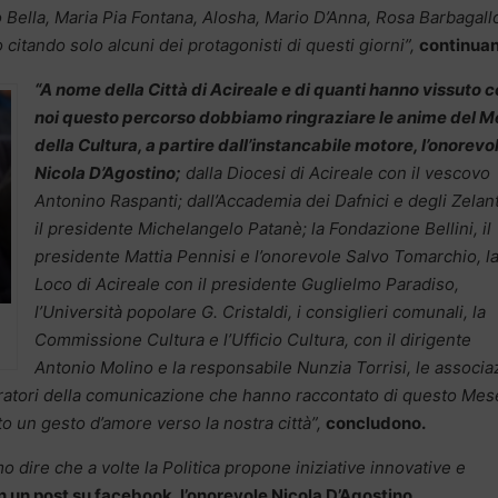
 Bella, Maria Pia Fontana, Alosha, Mario D’Anna, Rosa Barbagall
citando solo alcuni dei protagonisti di questi giorni”,
continuan
“A nome della Città di Acireale e di quanti hanno vissuto 
noi questo percorso dobbiamo ringraziare le anime del 
della Cultura, a partire dall’instancabile motore, l’onorevo
Nicola D’Agostino;
dalla Diocesi di Acireale con il vescovo
Antonino Raspanti; dall’Accademia dei Dafnici e degli Zelant
il presidente Michelangelo Patanè; la Fondazione Bellini, il
presidente Mattia Pennisi e l’onorevole Salvo Tomarchio, l
Loco di Acireale con il presidente Guglielmo Paradiso,
l’Università popolare G. Cristaldi, i consiglieri comunali, la
Commissione Cultura e l’Ufficio Cultura, con il dirigente
Antonio Molino e la responsabile Nunzia Torrisi, le associa
operatori della comunicazione che hanno raccontato di questo Mes
 un gesto d’amore verso la nostra città”,
concludono.
 dire che a volte la Politica propone iniziative innovative e
in un post su facebook, l’onorevole Nicola D’Agostino