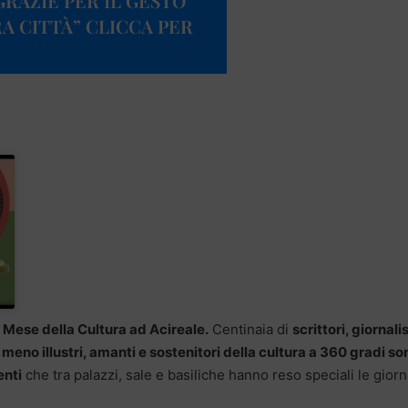
RAZIE PER IL GESTO
A CITTÀ” CLICCA PER
l Mese della Cultura ad Acireale.
Centinaia di
scrittori, giornalis
i e meno illustri, amanti e sostenitori della cultura a 360 gradi so
enti
che tra palazzi, sale e basiliche hanno reso speciali le gior