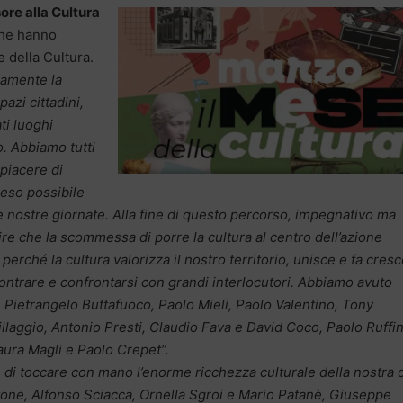
ore alla Cultura
che hanno
e della Cultura.
damente la
azi cittadini,
ti luoghi
o. Abbiamo tutti
 piacere di
 reso possibile
e nostre giornate. Alla fine di questo percorso, impegnativo ma
e che la scommessa di porre la cultura al centro dell’azione
perché la cultura valorizza il nostro territorio, unisce e fa cres
contrare e confrontarsi con grandi interlocutori. Abbiamo avuto
 Pietrangelo Buttafuoco, Paolo Mieli, Paolo Valentino, Tony
llaggio, Antonio Presti, Claudio Fava e David Coco, Paolo Ruffin
Laura Magli e Paolo Crepet”.
 di toccare con mano l’enorme ricchezza culturale della nostra c
rtone, Alfonso Sciacca, Ornella Sgroi e Mario Patanè, Giuseppe