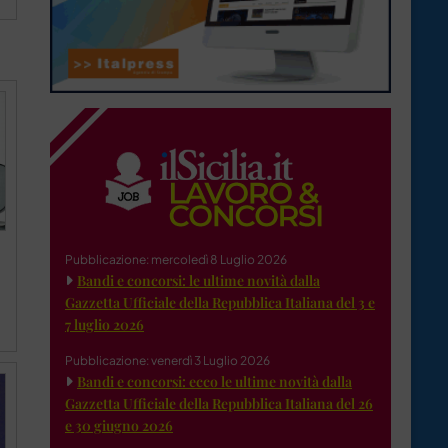
Pubblicazione: mercoledì 8 Luglio 2026
Bandi e concorsi: le ultime novità dalla
Gazzetta Ufficiale della Repubblica Italiana del 3 e
7 luglio 2026
Pubblicazione: venerdì 3 Luglio 2026
Bandi e concorsi: ecco le ultime novità dalla
Gazzetta Ufficiale della Repubblica Italiana del 26
e 30 giugno 2026