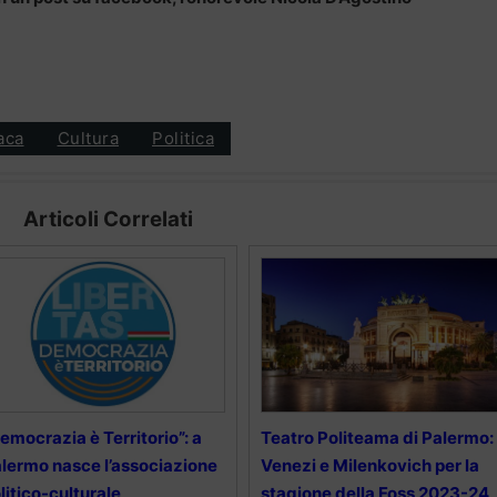
aca
Cultura
Politica
Articoli Correlati
emocrazia è Territorio”: a
Teatro Politeama di Palermo:
lermo nasce l’associazione
Venezi e Milenkovich per la
litico-culturale
stagione della Foss 2023-24