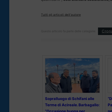
Tutti gli articoli dell'autore
Cron
Questo articolo fa parte delle categorie:
Sopralluogo di Schifani alle
“D
Terme di Acireale. Barbagallo:
Pa
“Occasione buona per
po