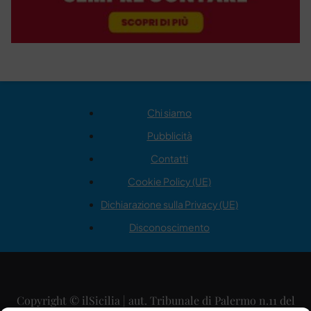
Chi siamo
Pubblicità
Contatti
Cookie Policy (UE)
Dichiarazione sulla Privacy (UE)
Disconoscimento
Copyright © ilSicilia | aut. Tribunale di Palermo n.11 del