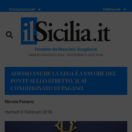
Cronache locali
Il Network
Fondato da Maurizio Scaglione
SABATO 8 AGOSTO 2026 - AGGIORNATO ALLE 19:00
ADESSO ANCHE LA LEGA È A FAVORE DEL
PONTE SULLO STRETTO. IL SÌ
CONDIZIONATO DI PAGANO
Nicola Funaro
martedì 6 Febbraio 2018