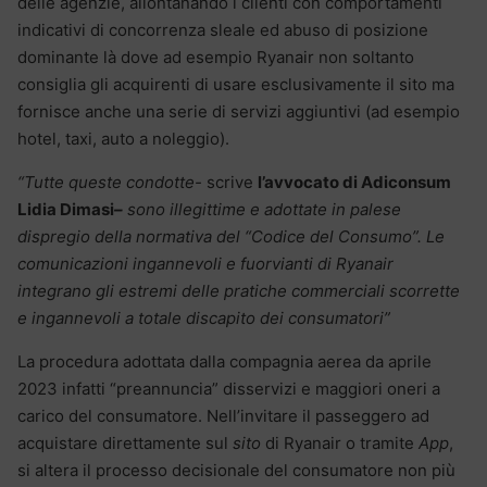
delle agenzie, allontanando i clienti con comportamenti
indicativi di concorrenza sleale ed abuso di posizione
dominante là dove ad esempio Ryanair non soltanto
consiglia gli acquirenti di usare esclusivamente il sito ma
fornisce anche una serie di servizi aggiuntivi (ad esempio
hotel, taxi, auto a noleggio).
“Tutte queste condotte-
scrive
l’avvocato di Adiconsum
Lidia Dimasi
–
sono illegittime e adottate in palese
dispregio della normativa del “Codice del Consumo”. Le
comunicazioni ingannevoli e fuorvianti di Ryanair
integrano gli estremi delle pratiche commerciali scorrette
e ingannevoli a totale discapito dei consumatori”
La procedura adottata dalla compagnia aerea da aprile
2023 infatti “preannuncia” disservizi e maggiori oneri a
carico del consumatore. Nell’invitare il passeggero ad
acquistare direttamente sul
sito
di Ryanair o tramite
App
,
si altera il processo decisionale del consumatore non più