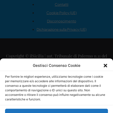
Contatti
Cookie Policy (UE)
Disconoscimento
Dichiarazione sulla Privacy (UE)
Copyright © ilSicilia | aut. Tribunale di Palermo n.11 del
29/09/2015
Gestisci Consenso Cookie
Editore: Mercurio Comunicazione Soc. Coop. A.R.L.
Per fornire le migliori esperienze, utilizziamo tecnologie come i cookie
per memorizzare e/o accedere alle informazioni del dispositivo. Il
Direttore Editoriale: Maurizio Scaglione
consenso a queste tecnologie ci permetterà di elaborare dati come il
comportamento di navigazione o ID unici su questo sito. Non
Direttore Responsabile: Maria Calabrese
acconsentire o ritirare il consenso può influire negativamente su alcune
caratteristiche e funzioni.
p.zza Sant’Oliva, 9 – 90141 – Palermo – 091335557
P.IVA: 06334930820