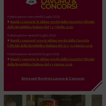
Pubblicazione: mercoledì 8 Luglio 2026
Bandi e concorsi: le ultime novità dalla Gazzetta Ufficiale
della Repubblica Italiana del 3 e 7 luglio 2026
Pubblicazione: venerdì 3 Luglio 2026
Bandi e concorsi: ecco le ultime novità dalla Gazzetta
Ufficiale della Repubblica Italiana del 26 e 30 giugno 2026
Pubblicazione: venerdì 26 Giugno 2026
Bandi e concorsi: le ultime novità dalla Gazzetta Ufficiale
della Repubblica Italiana del 23 giugno 2026
Entra nell'Archivio Lavoro & Concorsi