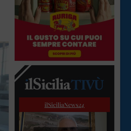
ilSiciliaNews
24