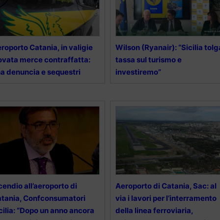
roporto Catania, in valigie
Wilson (Ryanair): “Sicilia tolg
ovata merce contraffatta:
tassa sul turismo e
a denuncia e sequestri
investiremo”
cendio all’aeroporto di
Aeroporto di Catania, Sac: al
tania, Confconsumatori
via i lavori per l’interramento
cilia: “Dopo un anno ancora
della linea ferroviaria,