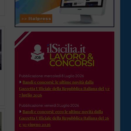
Pubblicazione: mercoledì 8 Luglio 2026
Bandi e concorsi: le ultime novità dalla
Gazzetta Ufficiale della Repubblica Italiana del 3 e
7 luglio 2026
Pubblicazione: venerdì 3 Luglio 2026
Bandi e concorsi: ecco le ultime novità dalla
Gazzetta Ufficiale della Repubblica Italiana del 26
e 30 giugno 2026