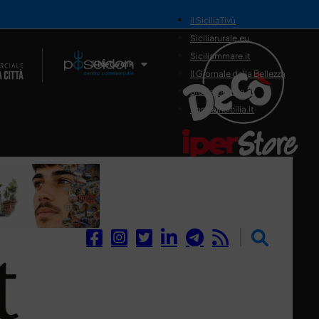
il SiciliaTivù
Siciliarurale.eu
Siciliammare.it
Il Network
Il Giornale della Bellezza
Siciliamedica.it
Sanitainsicilia.it