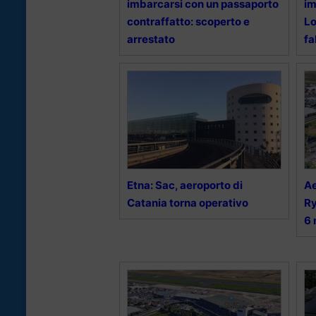
imbarcarsi con un passaporto
im
contraffatto: scoperto e
Lo
arrestato
fa
Etna: Sac, aeroporto di
Ae
Catania torna operativo
Ry
6 