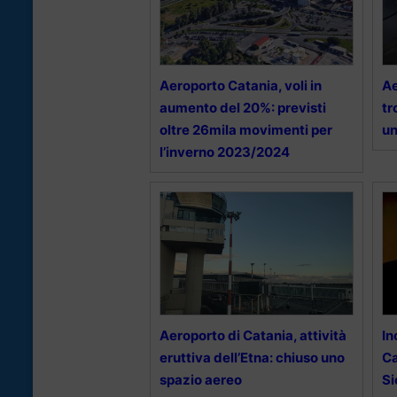
Aeroporto Catania, voli in
Ae
aumento del 20%: previsti
tr
oltre 26mila movimenti per
un
l’inverno 2023/2024
Aeroporto di Catania, attività
In
eruttiva dell’Etna: chiuso uno
Ca
spazio aereo
Si