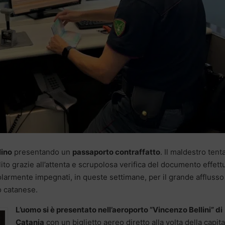
lino
presentando un
passaporto contraffatto
. Il maldestro tent
ito grazie all’attenta e scrupolosa verifica del documento effett
icolarmente impegnati, in queste settimane, per il grande afflusso
lo catanese.
L’uomo si è presentato nell’aeroporto “Vincenzo Bellini” di
Catania
con un biglietto aereo diretto alla volta della capita