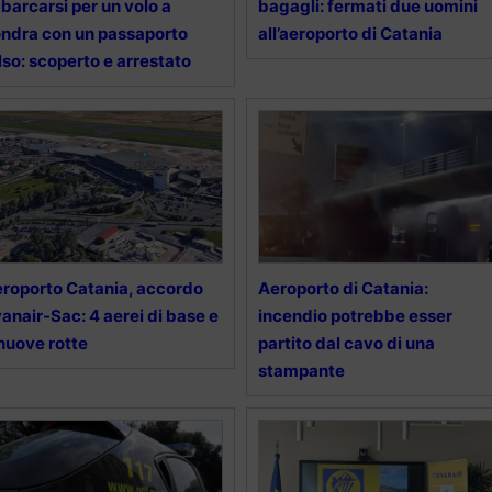
barcarsi per un volo a
bagagli: fermati due uomini
ndra con un passaporto
all’aeroporto di Catania
lso: scoperto e arrestato
roporto Catania, accordo
Aeroporto di Catania:
anair-Sac: 4 aerei di base e
incendio potrebbe esser
nuove rotte
partito dal cavo di una
stampante