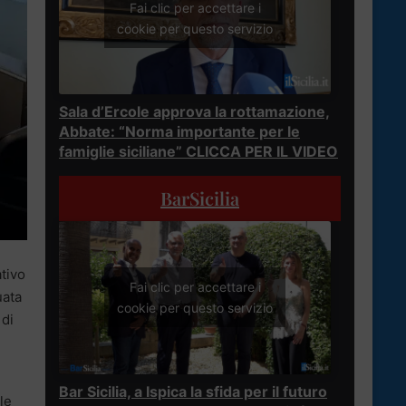
Fai clic per accettare i
cookie per questo servizio
Sala d’Ercole approva la rottamazione,
Abbate: “Norma importante per le
famiglie siciliane” CLICCA PER IL VIDEO
BarSicilia
ativo
Fai clic per accettare i
uata
cookie per questo servizio
 di
Bar Sicilia, a Ispica la sfida per il futuro
le