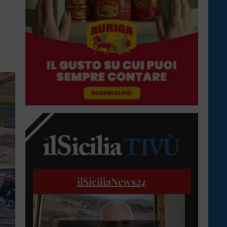
ilSiciliaNews
24