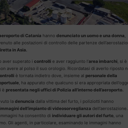
l’aeroporto di Catania
hanno
denunciato un uomo e una donna
,
venuto alle postazioni di controllo delle partenze dell’aerostazi
retta in Asia.
o aver superato i
controlli
e aver raggiunto l’
area imbarchi
, si è
on avere al polso il suo orologio. Ricordatasi di averlo riposto n
ontrolli
è tornata indietro dove, insieme al
personale della
oportuale
, ha appurato che qualcuno si era appropriata dell’ogg
i è
presentata negli uffici di Polizia all’interno dell’aeroporto.
evuto la
denuncia
dalla vittima del furto, i poliziotti hanno
immagini dell’impianto di videosorveglianza
dell’aerostazione.
immagini ha consentito di
individuare gli autori del furto
, una
o. Gli agenti, in particolare, esaminando le immagini hanno