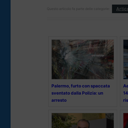
Artic
Questo articolo fa parte delle categorie:
Palermo, furto con spaccata
Ae
sventato dalla Polizia: un
14
arresto
ri