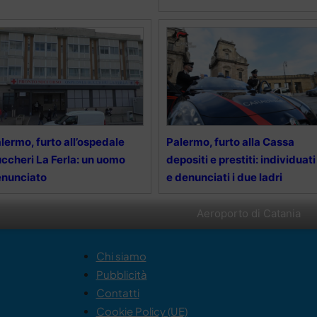
lermo, furto all’ospedale
Palermo, furto alla Cassa
ccheri La Ferla: un uomo
depositi e prestiti: individuati
enunciato
e denunciati i due ladri
Aeroporto di Catania
Chi siamo
Pubblicità
Contatti
Cookie Policy (UE)