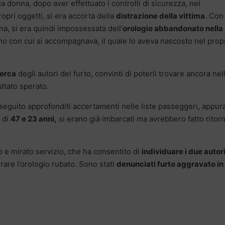
a donna, dopo aver effettuato i controlli di sicurezza, nel
opri oggetti, si era accorta della
distrazione della vittima.
Con 
a, si era quindi impossessata dell’
orologio abbandonato nella
o con cui si accompagnava, il quale lo aveva nascosto nel prop
cerca
degli autori del furto, convinti di poterli trovare ancora nel
ultato sperato.
eseguito approfonditi accertamenti nelle liste passeggeri, appu
e di
47 e 23 anni,
si erano già imbarcati ma avrebbero fatto ritor
 e mirato servizio, che ha consentito di
individuare i due autori
rare l’orologio rubato. Sono stati
denunciati furto aggravato in