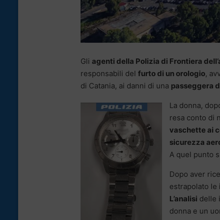
Gli
agenti della Polizia di Frontiera del
responsabili del
furto di un orologio
, av
di Catania, ai danni di una
passeggera di
La donna, dop
resa conto di n
vaschette ai c
sicurezza aer
A quel punto s
Dopo aver ric
estrapolato le
L’analisi
delle 
donna e un uom