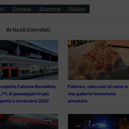
oli
Cronaca
Economia
Politica
Articoli Correlati
roporto Falcone Borsellino,
Palermo, ruba cavi di rame in
,7% di passeggeri in più
una galleria ferroviaria:
spetto a novembre 2022
arrestato