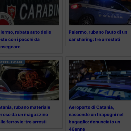
lermo, rubata auto delle
Palermo, rubano l’auto di un
ste con i pacchi da
car sharing: tre arrestati
onsegnare
tania, rubano materiale
Aeroporto di Catania,
rroso da un magazzino
nasconde un tirapugni nel
lle ferrovie: tre arresti
bagaglio: denunciato un
46enne