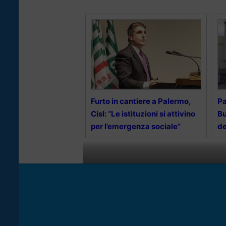
Furto in cantiere a Palermo,
Pa
Cisl: “Le istituzioni si attivino
Bu
per l’emergenza sociale”
d