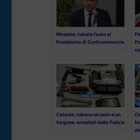
Messina, rubata l’auto al
Pa
Presidente di Confcommercio
Po
c
Catania, rubano un auto e un
Ca
furgone: arrestati dalla Polizia
fe
de