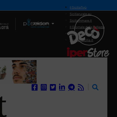
il SiciliaTivù
Siciliarurale.eu
Siciliammare.it
Il Network
Il Giornale della Bellezza
Siciliamedica.it
Sanitainsicilia.it