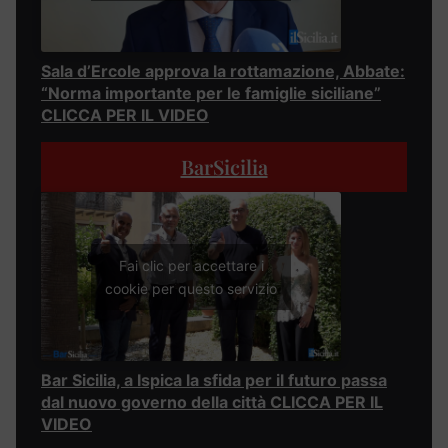
Sala d’Ercole approva la rottamazione, Abbate:
“Norma importante per le famiglie siciliane”
CLICCA PER IL VIDEO
BarSicilia
Fai clic per accettare i
cookie per questo servizio
Bar Sicilia, a Ispica la sfida per il futuro passa
dal nuovo governo della città CLICCA PER IL
VIDEO