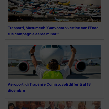
Trasporti, Musumeci: “Convocato vertice con l’Enac
e le compagnie aeree minori”
Aeroporti di Trapani e Comiso: voli differiti al 18
dicembre