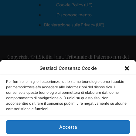
Cookie Policy (UE)
Disconoscimento
Dichiarazione sulla Privacy (UE)
Copyright © ilSicilia | aut. Tribunale di Palermo n.11 del
29/09/2015
Gestisci Consenso Cookie
Editore: Mercurio Comunicazione Soc. Coop. A.R.L.
Per fornire le migliori esperienze, utilizziamo tecnologie come i cookie
per memorizzare e/o accedere alle informazioni del dispositivo. Il
Direttore Editoriale: Maurizio Scaglione
consenso a queste tecnologie ci permetterà di elaborare dati come il
comportamento di navigazione o ID unici su questo sito. Non
Direttore Responsabile: Maria Calabrese
acconsentire o ritirare il consenso può influire negativamente su alcune
caratteristiche e funzioni.
p.zza Sant’Oliva, 9 – 90141 – Palermo – 091335557
P.IVA: 06334930820
Accetta
Mercurio Comunicazione Società Cooperativa a r.l. è