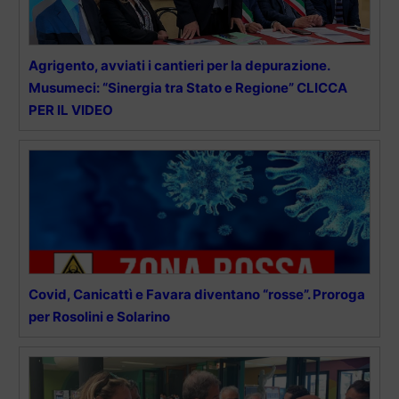
Agrigento, avviati i cantieri per la depurazione.
Musumeci: “Sinergia tra Stato e Regione” CLICCA
PER IL VIDEO
Covid, Canicattì e Favara diventano “rosse”. Proroga
per Rosolini e Solarino