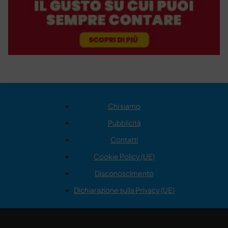
Chi siamo
Pubblicità
Contatti
Cookie Policy (UE)
Disconoscimento
Dichiarazione sulla Privacy (UE)