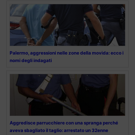
Palermo, aggressioni nelle zone della movida: ecco i
nomi degli indagati
Aggredisce parrucchiere con una spranga perché
aveva sbagliato il taglio: arrestato un 32enne