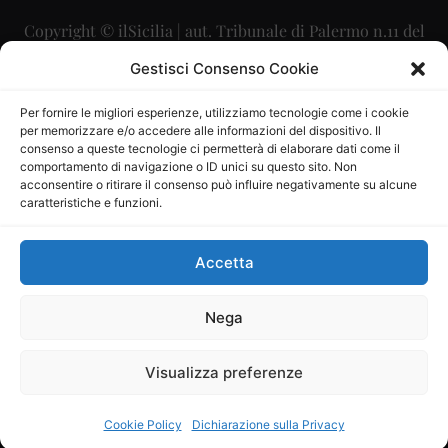
Copyright © ilSicilia | aut. Tribunale di Palermo n.11 del
29/09/2015
Gestisci Consenso Cookie
Editore: Mercurio Comunicazione Soc. Coop. A.R.L.
Per fornire le migliori esperienze, utilizziamo tecnologie come i cookie
per memorizzare e/o accedere alle informazioni del dispositivo. Il
Direttore Editoriale: Maurizio Scaglione
consenso a queste tecnologie ci permetterà di elaborare dati come il
comportamento di navigazione o ID unici su questo sito. Non
Direttore Responsabile: Maria Calabrese
acconsentire o ritirare il consenso può influire negativamente su alcune
caratteristiche e funzioni.
p.zza Sant’Oliva, 9 – 90141 – Palermo – 091335557
P.IVA: 06334930820
Accetta
Mercurio Comunicazione Società Cooperativa a r.l. è
iscritta al Registro degli Operatori di Comunicazione al
Nega
numero 26988
Visualizza preferenze
Sito gestito da
La Digitale srl
–
info@ladigitale.it
Cookie Policy
Dichiarazione sulla Privacy