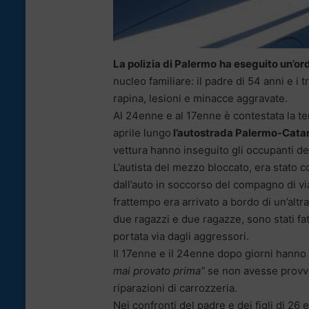
La polizia di Palermo
ha eseguito un’or
nucleo familiare: il padre di 54 anni e i t
rapina, lesioni e minacce aggravate.
Al 24enne e al 17enne è contestata la te
aprile lungo
l’autostrada Palermo-Cata
vettura hanno inseguito gli occupanti del
L’autista del mezzo bloccato, era stato c
dall’auto in soccorso del compagno di via
frattempo era arrivato a bordo di un’altra
due ragazzi e due ragazze, sono stati fatt
portata via dagli aggressori.
Il 17enne e il 24enne dopo giorni hanno 
mai provato prima”
se non avesse provve
riparazioni di carrozzeria.
Nei confronti del padre e dei figli di 26