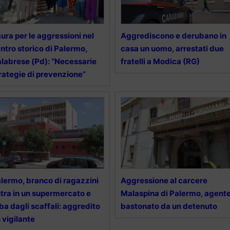
ura per le aggressioni nel
Aggrediscono e derubano in
ntro storico di Palermo,
casa un uomo, arrestati due
labrese (Pd): “Necessarie
fratelli a Modica (RG)
rategie di prevenzione”
lermo, branco di ragazzini
Aggressione al carcere
tra in un supermercato e
Malaspina di Palermo, agent
ba dagli scaffali: aggredito
bastonato da un detenuto
 vigilante