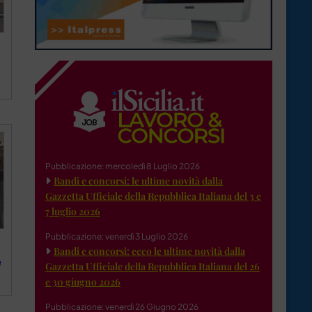
Pubblicazione: mercoledì 8 Luglio 2026
Bandi e concorsi: le ultime novità dalla
Gazzetta Ufficiale della Repubblica Italiana del 3 e
7 luglio 2026
Pubblicazione: venerdì 3 Luglio 2026
Bandi e concorsi: ecco le ultime novità dalla
e
Gazzetta Ufficiale della Repubblica Italiana del 26
e 30 giugno 2026
Pubblicazione: venerdì 26 Giugno 2026