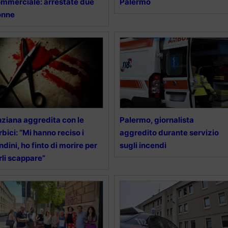
mmerciale: arrestate due
Palermo
onne
ziana aggredita con le
Palermo, giornalista
rbici: “Mi hanno reciso i
aggredito durante servizio
ndini, ho finto di morire per
sugli incendi
rli scappare”