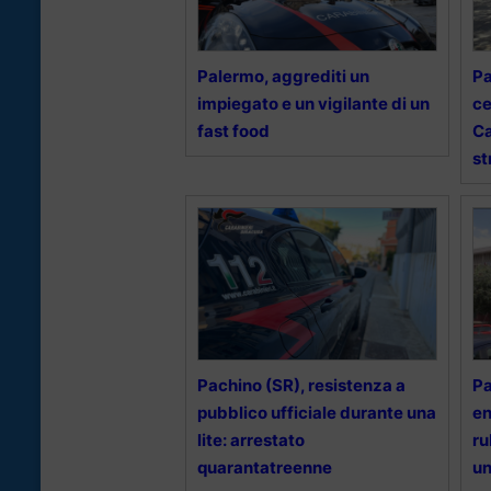
Palermo, aggrediti un
Pa
impiegato e un vigilante di un
ce
fast food
Ca
st
Pachino (SR), resistenza a
Pa
pubblico ufficiale durante una
en
lite: arrestato
ru
quarantatreenne
un