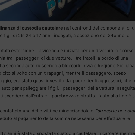
dinanza di custodia cautelare
nei confronti dei componenti di 
re figli di 26, 24 e 17 anni, indagati, a eccezione del 24enne, di
ntata estorsione. La vicenda è iniziata per un diverbio lo scorso
nia
tra i passeggeri di due vetture. I tre fratelli a bordo di una
la seconda auto riuscendo a bloccarli in viale Regione Siciliana
olpito al volto con un tirapugni, mentre il passeggero, sceso
ggio, era stato quasi investito dal padre degli aggressori, che 
 auto per spalleggiare i figli. I passeggeri della vettura inseguita
i scendere dall’auto e il parabrezza distrutto. L’auto alla fine è s
contattato una delle vittime minacciandola di
“arrecarle un dolo
duto al pagamento della somma necessaria per effettuare le
 e 17 anni è stata disposta la custodia cautelare in carcere mentr