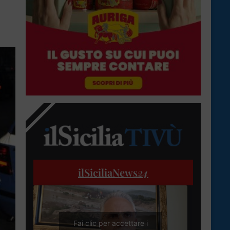
ilSiciliaNews
24
Fai clic per accettare i