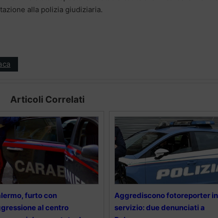
azione alla polizia giudiziaria.
aca
Articoli Correlati
lermo, furto con
Aggrediscono fotoreporter in
gressione al centro
servizio: due denunciati a