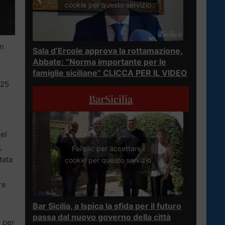
cookie per questo servizio
un
Sala d’Ercole approva la rottamazione,
Abbate: “Norma importante per le
famiglie siciliane” CLICCA PER IL VIDEO
 25
BarSicilia
.
nel
,
Fai clic per accettare i
tata
cookie per questo servizio
re
Bar Sicilia, a Ispica la sfida per il futuro
passa dal nuovo governo della città
e per