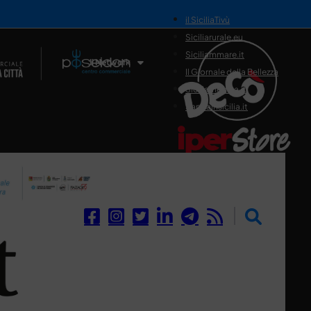
il SiciliaTivù
Siciliarurale.eu
Siciliammare.it
Il Network
Il Giornale della Bellezza
Siciliamedica.it
Sanitainsicilia.it