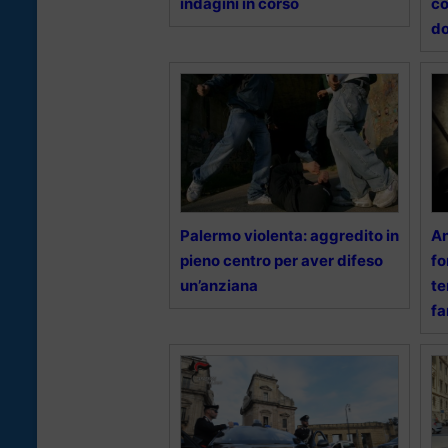
indagini in corso
co
d
Palermo violenta: aggredito in
An
pieno centro per aver difeso
fo
un’anziana
te
fa