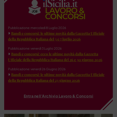
Pubblicazione: mercoledì 8 Luglio 2026
Bandi e concorsi: le ultime novità dalla Gazzetta Ufficiale
della Repubblica Italiana del 3 e 7 luglio 2026
Pubblicazione: venerdì 3 Luglio 2026
Bandi e concorsi: ecco le ultime novità dalla Gazzetta
Ufficiale della Repubblica Italiana del 26 e 30 giugno 2026
Pubblicazione: venerdì 26 Giugno 2026
Bandi e concorsi: le ultime novità dalla Gazzetta Ufficiale
della Repubblica Italiana del 23 giugno 2026
Entra nell'Archivio Lavoro & Concorsi