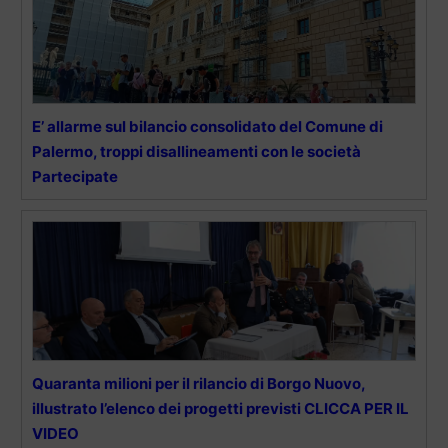
E’ allarme sul bilancio consolidato del Comune di
Palermo, troppi disallineamenti con le società
Partecipate
Quaranta milioni per il rilancio di Borgo Nuovo,
illustrato l’elenco dei progetti previsti CLICCA PER IL
VIDEO