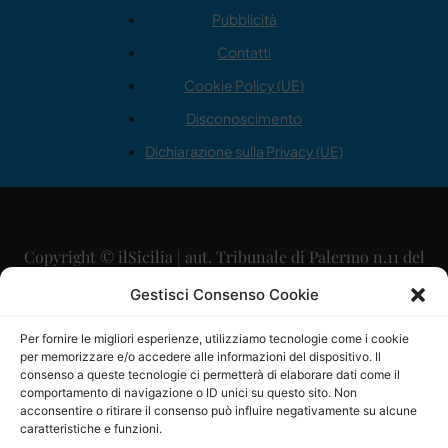
Pubblicità
Contatti
Cookie Policy (UE)
Disconoscimento
Dichiarazione sulla Privacy (UE)
Copyright © ilSicilia | aut. Tribunale di Palermo n.11 del
29/09/2015
Gestisci Consenso Cookie
Editore: Mercurio Comunicazione Soc. Coop. A.R.L.
Per fornire le migliori esperienze, utilizziamo tecnologie come i cookie
per memorizzare e/o accedere alle informazioni del dispositivo. Il
Direttore Editoriale: Maurizio Scaglione
consenso a queste tecnologie ci permetterà di elaborare dati come il
comportamento di navigazione o ID unici su questo sito. Non
Direttore Responsabile: Maria Calabrese
acconsentire o ritirare il consenso può influire negativamente su alcune
caratteristiche e funzioni.