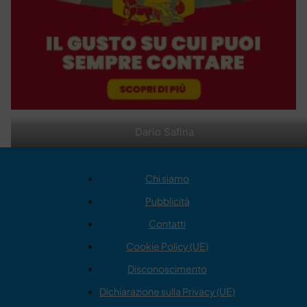
Dario Safina
Chi siamo
Pubblicità
Contatti
Cookie Policy (UE)
Disconoscimento
Dichiarazione sulla Privacy (UE)