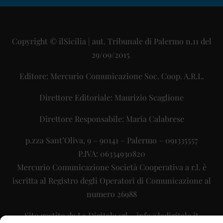
Copyright © ilSicilia | aut. Tribunale di Palermo n.11 del
29/09/2015
Editore: Mercurio Comunicazione Soc. Coop. A.R.L.
Direttore Editoriale: Maurizio Scaglione
Direttore Responsabile: Maria Calabrese
p.zza Sant’Oliva, 9 – 90141 – Palermo – 091335557
P.IVA: 06334930820
Mercurio Comunicazione Società Cooperativa a r.l. è
iscritta al Registro degli Operatori di Comunicazione al
numero 26988
Sito gestito da
La Digitale srl
–
info@ladigitale.it