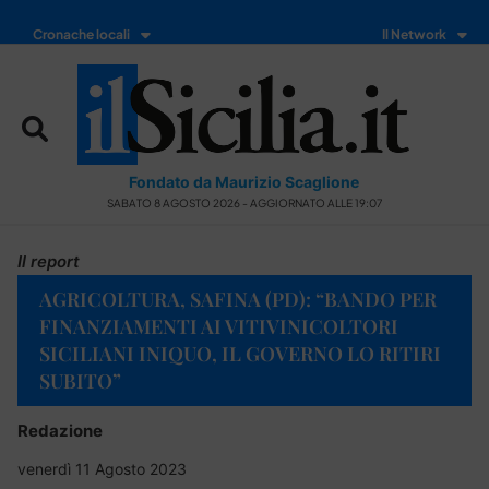
Cronache locali
Il Network
Fondato da Maurizio Scaglione
SABATO 8 AGOSTO 2026 - AGGIORNATO ALLE 19:07
Il report
AGRICOLTURA, SAFINA (PD): “BANDO PER
FINANZIAMENTI AI VITIVINICOLTORI
SICILIANI INIQUO, IL GOVERNO LO RITIRI
SUBITO”
Redazione
venerdì 11 Agosto 2023