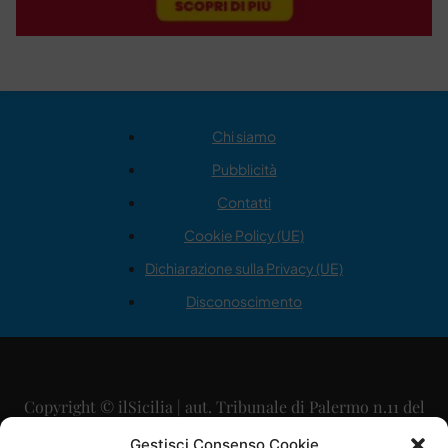
Chi siamo
Pubblicità
Contatti
Cookie Policy (UE)
Dichiarazione sulla Privacy (UE)
Disconoscimento
Copyright © ilSicilia | aut. Tribunale di Palermo n.11 del
29/09/2015
Gestisci Consenso Cookie