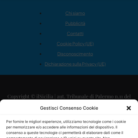
Chi siamo
Pubblicità
Contatti
Cookie Policy (UE)
Disconoscimento
Dichiarazione sulla Privacy (UE)
Copyright © ilSicilia | aut. Tribunale di Palermo n.11 del
29/09/2015
Gestisci Consenso Cookie
Editore: Mercurio Comunicazione Soc. Coop. A.R.L.
Per fornire le migliori esperienze, utilizziamo tecnologie come i cookie
per memorizzare e/o accedere alle informazioni del dispositivo. Il
Direttore Editoriale: Maurizio Scaglione
consenso a queste tecnologie ci permetterà di elaborare dati come il