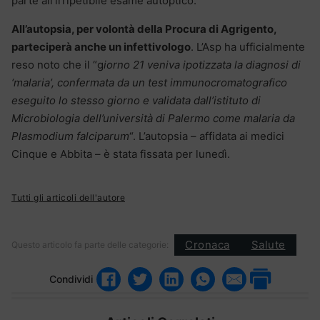
parte all’irripetibile esame autoptico.
All’autopsia, per volontà della Procura di Agrigento,
parteciperà anche un infettivologo
. L’Asp ha ufficialmente
reso noto che il “g
iorno 21 veniva ipotizzata la diagnosi di
‘malaria’, confermata da un test immunocromatografico
eseguito lo stesso giorno e validata dall’istituto di
Microbiologia dell’università di Palermo come malaria da
Plasmodium falciparum
“. L’autopsia – affidata ai medici
Cinque e Abbita – è stata fissata per lunedì.
Tutti gli articoli dell'autore
Cronaca
Salute
Questo articolo fa parte delle categorie:
Condividi