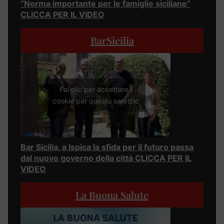
“Norma importante per le famiglie siciliane”
CLICCA PER IL VIDEO
BarSicilia
Fai clic per accettare i
cookie per questo servizio
Bar Sicilia, a Ispica la sfida per il futuro passa
dal nuovo governo della città CLICCA PER IL
VIDEO
La Buona Salute