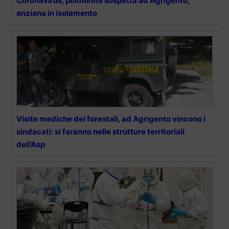
Coronavirus, polmonite sospetta ad Agrigento,
anziana in isolamento
Visite mediche dei forestali, ad Agrigento vincono i
sindacati: si faranno nelle strutture territoriali
dell’Asp