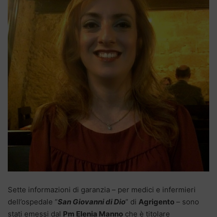
Sette informazioni di garanzia – per medici e infermieri
dell’ospedale “
San Giovanni di Dio
” di
Agrigento
– sono
stati emessi dal
Pm Elenia Manno
che è titolare