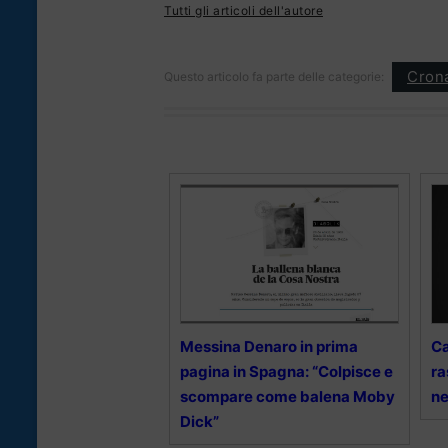
Tutti gli articoli dell'autore
Cron
Questo articolo fa parte delle categorie:
Messina Denaro in prima
Ca
pagina in Spagna: “Colpisce e
ra
scompare come balena Moby
ne
Dick”