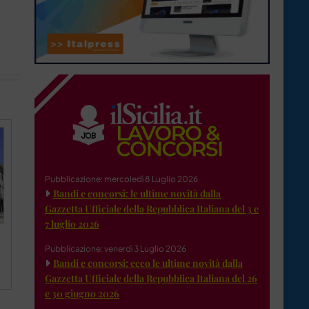
Pubblicazione: mercoledì 8 Luglio 2026
Bandi e concorsi: le ultime novità dalla
Gazzetta Ufficiale della Repubblica Italiana del 3 e
7 luglio 2026
Pubblicazione: venerdì 3 Luglio 2026
Bandi e concorsi: ecco le ultime novità dalla
Gazzetta Ufficiale della Repubblica Italiana del 26
e 30 giugno 2026