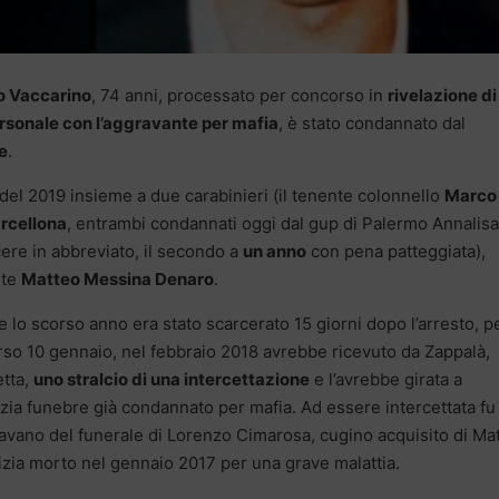
o Vaccarino
, 74 anni, processato per concorso in
rivelazione di
rsonale con l’aggravante per mafia
, è stato condannato dal
re
.
e del 2019 insieme a due carabinieri (il tenente colonnello
Marco
rcellona
, entrambi condannati oggi dal gup di Palermo Annalisa
ere in abbreviato, il secondo a
un anno
con pena patteggiata),
nte
Matteo Messina Denaro
.
e lo scorso anno era stato scarcerato 15 giorni dopo l’arresto, p
so 10 gennaio, nel febbraio 2018 avrebbe ricevuto da Zappalà,
etta,
uno stralcio di una intercettazione
e l’avrebbe girata a
zia funebre già condannato per mafia. Ad essere intercettata fu
vano del funerale di Lorenzo Cimarosa, cugino acquisito di Ma
izia morto nel gennaio 2017 per una grave malattia.