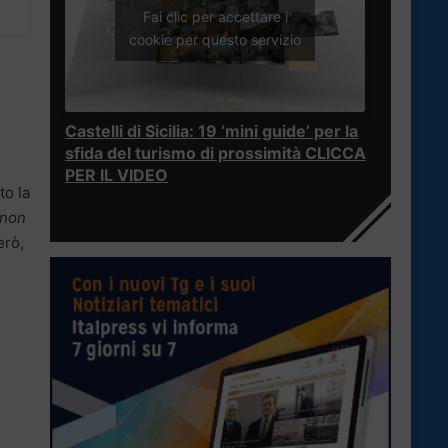
Fai clic per accettare i
cookie per questo servizio
Castelli di Sicilia: 19 ‘mini guide’ per la
sfida del turismo di prossimità CLICCA
PER IL VIDEO
to la
“non
erò,