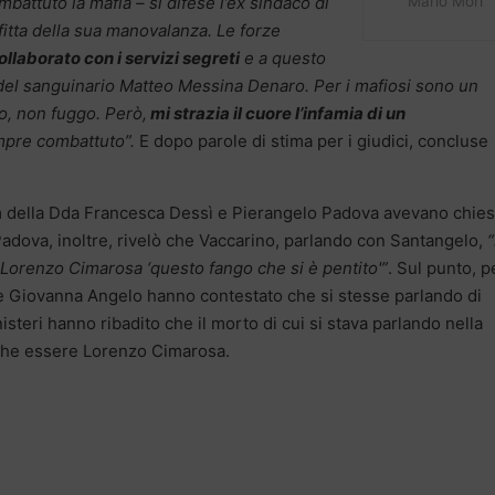
attuto la mafia – si difese l’ex sindaco di
Mario Mori
fitta della sua manovalanza. Le forze
ollaborato con i servizi segreti
e a questo
del sanguinario Matteo Messina Denaro. Per i mafiosi sono un
o, non fuggo. Però,
mi strazia il cuore l’infamia di un
mpre combattuto”.
E dopo parole di stima per i giudici, concluse
m della Dda Francesca Dessì e Pierangelo Padova avevano chies
Padova, inoltre, rivelò che Vaccarino, parlando con Santangelo,
 Lorenzo Cimarosa ‘questo fango che si è pentito'”
. Sul punto, p
a e Giovanna Angelo hanno contestato che si stesse parlando di
steri hanno ribadito che il morto di cui si stava parlando nella
che essere Lorenzo Cimarosa.