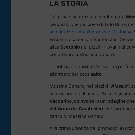
LA STORIA
Nel processo era stato sentito pure
Mar
perquisizione del covo di Totò Riina, n
anni (in 1° grado) al processo Trattativa
Vaccarino come confidente che i Servizi
alias
Svetonio
nei pizzini trovati nel c
per arrivare a Messina Denaro.
La notizia del ruolo di Vaccarino però usc
all’arresto del boss
saltò
.
Messina Denaro, nei pizzini “
Alessio
“, 
minacciandolo di morte. Successivamen
Vaccarino, coinvolto in un’indagine che h
dell’Arma dei Carabinieri
che avrebbero 
carico di Messina Denaro.
Alla prima udienza del processo, lo sco