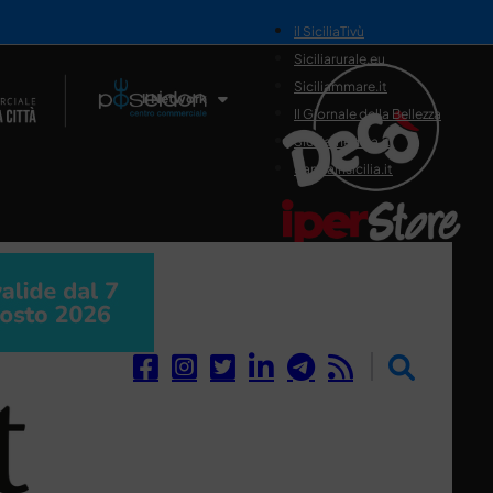
il SiciliaTivù
Siciliarurale.eu
Siciliammare.it
Il Network
Il Giornale della Bellezza
Siciliamedica.it
Sanitainsicilia.it