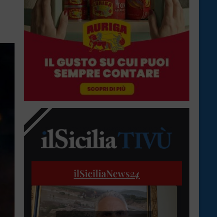
ilSiciliaNews
24