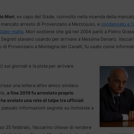
io Mori
, ex capo del Sisde, coinvolto nella vicenda della mancat
el mancato arresto di Provenzano a Mezzojuso, e
condannato a 1
 Stato-mafia
. Mori sostiene che già nel 2004 parlò a Pietro Grass
 Segreti stavano usando per arrivare a Messina Denaro. Vaccari
ovo di Provenzano a Montagna dei Cavalli, fu usato come informa
ì sui giornali e la pista per arrivare
scrisse una lettera all’ex amico sindaco
te,
a fine 2019 fu arrestato proprio
a svelato una rete di talpe tra ufficiali
passato informazioni segrete su inchieste a
rso 25 febbraio, Vaccarino chiese di rendere