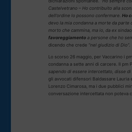
dichiarazioni spontanee.
“Ho sempre comb
Castelvetrano – Ho contribuito alla scon
dell’ordine lo possono confermare.
Ho c
devo la mia condanna a morte da parte 
morto che cammina, ma io, da ex sindac
favoreggiamento
a persone che ho se
dicendo che crede
“nel giudizio di Dio”.
Lo scorso 26 maggio, per Vaccarino i p
condanna a sette anni di carcere. Il pm 
sapendo di essere intercettato, disse di
gli avvocati difensori Baldassare Lauri
Lorenzo Cimarosa, ma i due pubblici mini
conversazione intercettata non poteva 