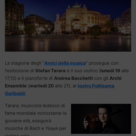
La stagione degli “
Amici della musica
” prosegue con
l’esibizione di
Stefan Tarara
e il suo violino (
lunedì 19
alle
17,15) e il pianoforte di
Andrea Bacchetti
con gli
Archi
Ensemble
(
martedì 20
alle 21), al
teatro Politeama
Garibaldi
.
Tarara, musicista tedesco di
fama mondiale nonostante la
giovane età, eseguirà
musiche di
Bach
e
Ysaye
per
violino solo.