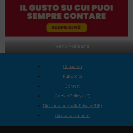
Teatro Politeama
Chi siamo
Pubblicità
Contatti
Cookie Policy (UE)
Dichiarazione sulla Privacy (UE)
Disconoscimento