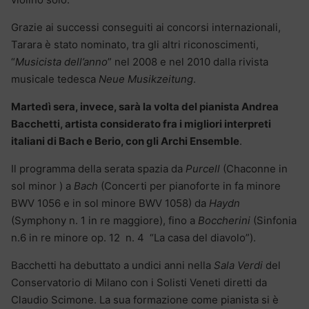
Grazie ai successi conseguiti ai concorsi internazionali,
Tarara è stato nominato, tra gli altri riconoscimenti,
“
Musicista dell’anno
” nel 2008 e nel 2010 dalla rivista
musicale tedesca
Neue Musikzeitung
.
Martedì sera, invece, sarà la volta del pianista Andrea
Bacchetti, artista considerato fra i migliori interpreti
italiani di Bach e Berio, con gli Archi Ensemble
.
Il programma della serata spazia da
Purcell
(Chaconne in
sol minor ) a
Bach
(Concerti per pianoforte in fa minore
BWV 1056 e in sol minore BWV 1058) da
Haydn
(Symphony n. 1 in re maggiore), fino a
Boccherini
(Sinfonia
n.6 in re minore op. 12 n. 4 “La casa del diavolo”).
Bacchetti ha debuttato a undici anni nella
Sala Verdi
del
Conservatorio di Milano con i Solisti Veneti diretti da
Claudio Scimone. La sua formazione come pianista si è