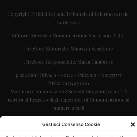
Copyright © ilSicilia | aut. Tribunale di Palermo n.11 del
29/09/2015
Editore: Mercurio Comunicazione Soc. Coop. A.R.L.
Direttore Editoriale: Maurizio Scaglione
Direttore Responsabile: Maria Calabrese
p.zza Sant’Oliva, 9 – 90141 – Palermo – 091335557
P.IVA: 06334930820
Mercurio Comunicazione Società Cooperativa a r.l. è
iscritta al Registro degli Operatori di Comunicazione al
numero 26988
Sito gestito da
La Digitale srl
–
info@ladigitale.it
Gestisci Consenso Cookie