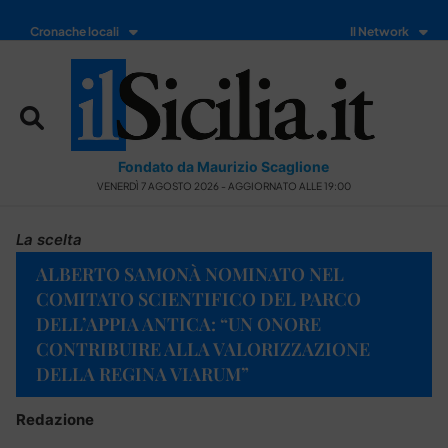
Cronache locali
Il Network
Fondato da Maurizio Scaglione
VENERDÌ 7 AGOSTO 2026 - AGGIORNATO ALLE 19:00
La scelta
ALBERTO SAMONÀ NOMINATO NEL
COMITATO SCIENTIFICO DEL PARCO
DELL’APPIA ANTICA: “UN ONORE
CONTRIBUIRE ALLA VALORIZZAZIONE
DELLA REGINA VIARUM”
Redazione