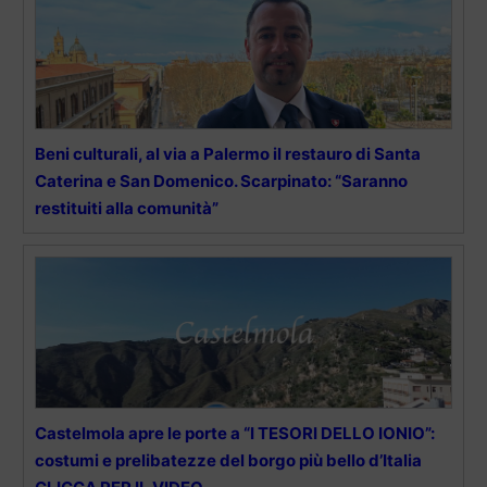
Beni culturali, al via a Palermo il restauro di Santa
Caterina e San Domenico. Scarpinato: “Saranno
restituiti alla comunità”
Castelmola apre le porte a “I TESORI DELLO IONIO”:
costumi e prelibatezze del borgo più bello d’Italia