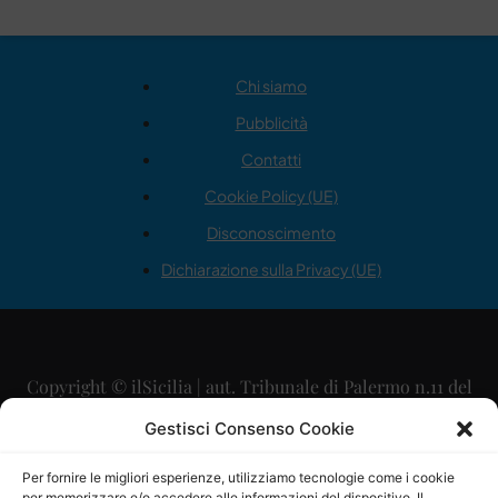
Chi siamo
Pubblicità
Contatti
Cookie Policy (UE)
Disconoscimento
Dichiarazione sulla Privacy (UE)
Copyright © ilSicilia | aut. Tribunale di Palermo n.11 del
29/09/2015
Gestisci Consenso Cookie
Editore: Mercurio Comunicazione Soc. Coop. A.R.L.
Per fornire le migliori esperienze, utilizziamo tecnologie come i cookie
per memorizzare e/o accedere alle informazioni del dispositivo. Il