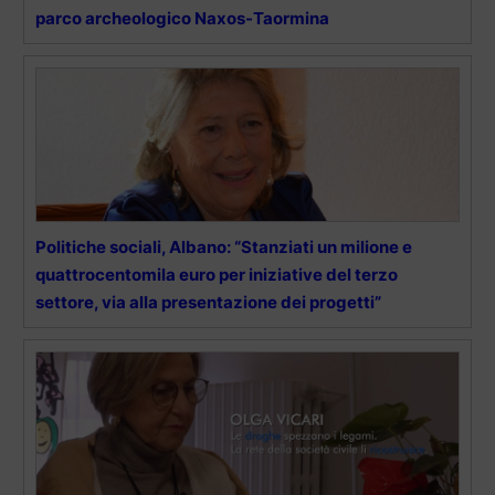
parco archeologico Naxos-Taormina
Politiche sociali, Albano: “Stanziati un milione e
quattrocentomila euro per iniziative del terzo
settore, via alla presentazione dei progetti”