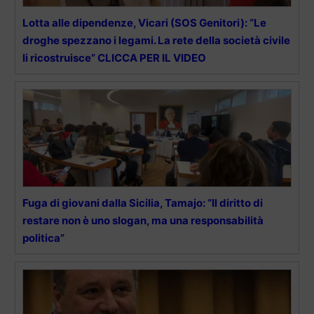
Lotta alle dipendenze, Vicari (SOS Genitori): “Le
droghe spezzano i legami. La rete della società civile
li ricostruisce” CLICCA PER IL VIDEO
Fuga di giovani dalla Sicilia, Tamajo: “Il diritto di
restare non è uno slogan, ma una responsabilità
politica”