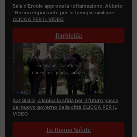
Sala d’Ercole approva la rottamazione, Abbate:
“Norma importante per le famiglie siciliane”
CLICCA PER IL VIDEO
BarSicilia
Fai clic per accettare i
cookie per questo servizio
Bar Sicilia, a Ispica la sfida per il futuro passa
dal nuovo governo della città CLICCA PER IL
VIDEO
La Buona Salute