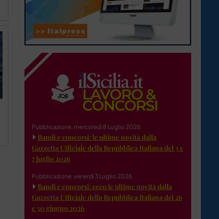
Pubblicazione: mercoledì 8 Luglio 2026
Bandi e concorsi: le ultime novità dalla
Gazzetta Ufficiale della Repubblica Italiana del 3 e
7 luglio 2026
Pubblicazione: venerdì 3 Luglio 2026
Bandi e concorsi: ecco le ultime novità dalla
Gazzetta Ufficiale della Repubblica Italiana del 26
e 30 giugno 2026