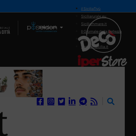
il SiciliaTivù
Siciliarurale.eu
Siciliammare.it
Il Network
Il Giornale della Bellezza
Siciliamedica.it
Sanitainsicilia.it