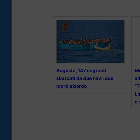
Augusta, 147 migranti
Me
sbarcati da due navi: due
al
morti a bordo
“T
Li
è 