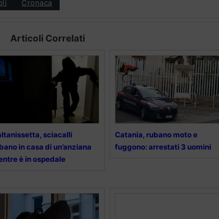
oli
Cronaca
Articoli Correlati
ltanissetta, sciacalli
Catania, rubano moto e
bano in casa di un’anziana
fuggono: arrestati 3 uomini
ntre è in ospedale