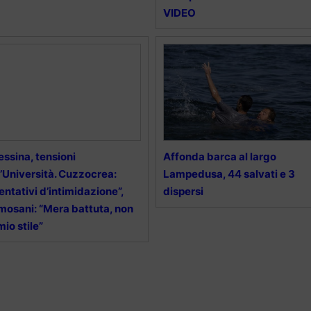
VIDEO
ssina, tensioni
Affonda barca al largo
l’Università. Cuzzocrea:
Lampedusa, 44 salvati e 3
entativi d’intimidazione”,
dispersi
mosani: “Mera battuta, non
mio stile”