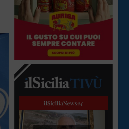
ilSiciliaNews
24