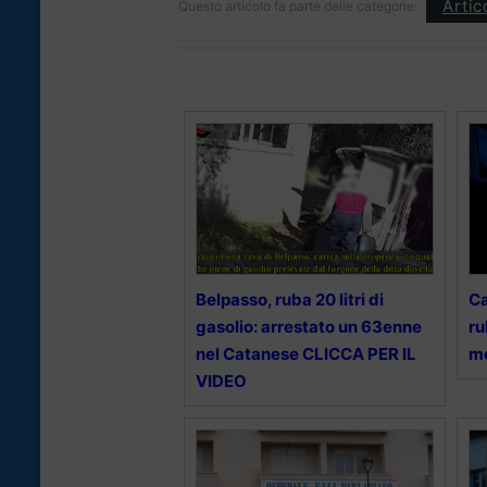
Artic
Questo articolo fa parte delle categorie:
Belpasso, ruba 20 litri di
Ca
gasolio: arrestato un 63enne
ru
nel Catanese CLICCA PER IL
me
VIDEO