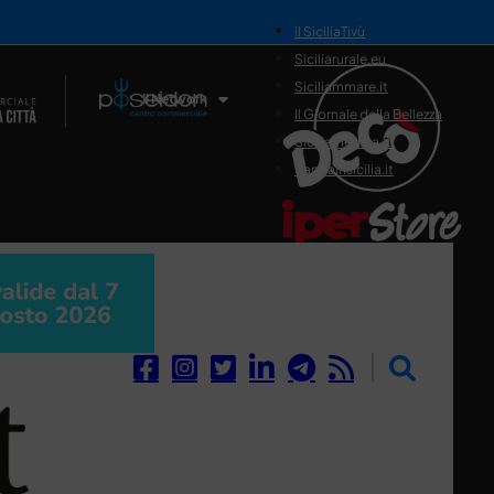
il SiciliaTivù
Siciliarurale.eu
Siciliammare.it
Il Network
Il Giornale della Bellezza
Siciliamedica.it
Sanitainsicilia.it