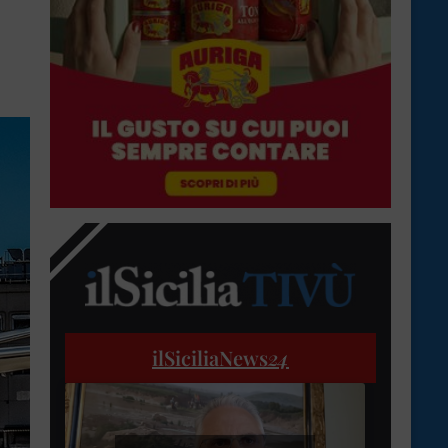
ilSiciliaNews
24