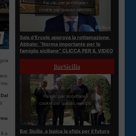
Fai clic per accettare i
cookie per questo servizio
Sala d’Ercole approva la rottamazione,
Abbate: “Norma importante per le
famiglie siciliane” CLICCA PER IL VIDEO
gnia
BarSicilia
lano
rmo.
Dal
Fai clic per accettare i
il
cookie per questo servizio
rmo
Bar Sicilia, a Ispica la sfida per il futuro
 6 a