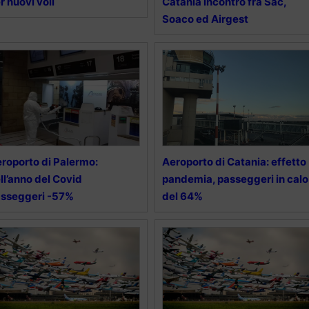
r nuovi voli
Catania incontro fra Sac,
Soaco ed Airgest
roporto di Palermo:
Aeroporto di Catania: effetto
ll’anno del Covid
pandemia, passeggeri in calo
sseggeri -57%
del 64%