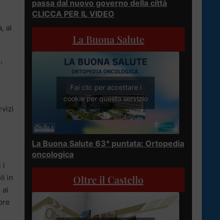
passa dal nuovo governo della città
CLICCA PER IL VIDEO
, al
La Buona Salute
,
Fai clic per accettare i
cookie per questo servizio
rvizi
La Buona Salute 63° puntata: Ortopedia
oncologica
 i
i in
Oltre il Castello
 al
bre