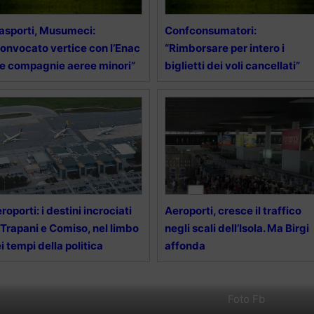
asporti, Musumeci:
Confconsumatori:
onvocato vertice con l’Enac
“Rimborsare per intero i
le compagnie aeree minori”
biglietti dei voli cancellati”
roporti: i destini incrociati
Aeroporti, cresce il traffico
 Trapani e Comiso, nel limbo
negli scali dell’Isola. Ma Birgi
i tempi della politica
affonda
Foto Fb