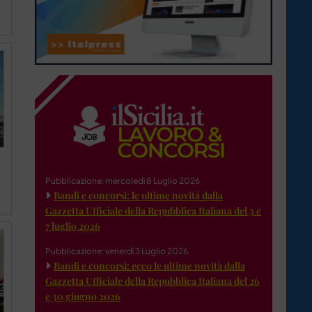
Pubblicazione: mercoledì 8 Luglio 2026
Bandi e concorsi: le ultime novità dalla
Gazzetta Ufficiale della Repubblica Italiana del 3 e
7 luglio 2026
Pubblicazione: venerdì 3 Luglio 2026
Bandi e concorsi: ecco le ultime novità dalla
Gazzetta Ufficiale della Repubblica Italiana del 26
e 30 giugno 2026