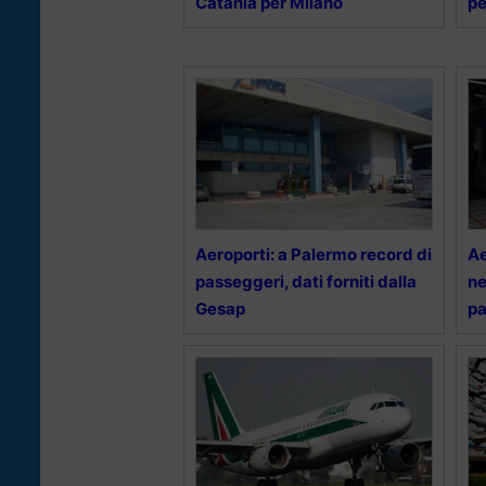
Catania per Milano
pe
Aeroporti: a Palermo record di
Ae
passeggeri, dati forniti dalla
ne
Gesap
pa