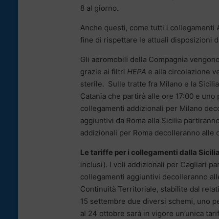
8 al giorno.
Anche questi, come tutti i collegamenti A
fine di rispettare le attuali disposizio
Gli aeromobili della Compagnia vengono s
grazie ai filtri
HEPA
e alla circolazione ve
sterile. Sulle tratte fra Milano e la Sicil
Catania che partirà alle ore 17:00 e uno
collegamenti addizionali per Milano deco
aggiuntivi da Roma alla Sicilia partiranno
addizionali per Roma decolleranno alle o
Le tariffe per i collegamenti dalla Sicili
inclusi). I voli addizionali per Cagliari 
collegamenti aggiuntivi decolleranno alle
Continuità Territoriale, stabilite dal re
15 settembre due diversi schemi, uno per 
al 24 ottobre sarà in vigore un’unica tari