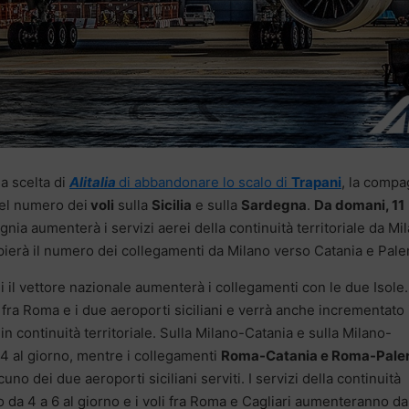
a scelta di
Alitalia
di abbandonare lo scalo di
Trapani
, la compa
del numero dei
voli
sulla
Sicilia
e sulla
Sardegna
.
Da domani, 11
nia aumenterà i servizi aerei della continuità territoriale da Mi
ierà il numero dei collegamenti da Milano verso Catania e Pale
ui il vettore nazionale aumenterà i collegamenti con le due Isole.
 fra Roma e i due aeroporti siciliani e verrà anche incrementato 
 continuità territoriale. Sulla Milano-Catania e sulla Milano-
 4 al giorno, mentre i collegamenti
Roma-Catania e Roma-Pale
no dei due aeroporti siciliani serviti. I servizi della continuità
no da 4 a 6 al giorno e i voli fra Roma e Cagliari aumenteranno da