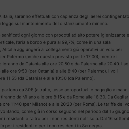
litalia, saranno effettuati con capienza degli aerei contingentata
ni di legge sul mantenimento del distanziamento minimo.
anificati ogni giorno con prodotti ad alto potere igienizzante e
rticale, l’aria a bordo è pura al 99,7%, come in una sala
ia, Alitalia aggiungerà ai collegamenti già operativi un volo per
 per Palermo (anche questo previsto per le 17:00), mentre i
lleranno da Catania alle ore 20:50 e da Palermo alle 20:40. I se
 alle ore 9:50 (per Catania) e alle 8:40 (per Palermo). I voli
re 11:55 (da Catania) e alle 10:30 (da Palermo).
a
partono da 30€ (a tratta, tasse aeroportuali e bagaglio a mano
partiranno da Milano alle ore 8:15 e da Roma alle 18:30. Da Cagliari
 ore 11:40 (per Milano) e alle 20:20 (per Roma). Le tariffe dei vol
lativo Bando, come già in corso seguono nel periodo dal 15 giugno
i residenti e l’altro per i non residenti nell’isola. Dal 16 settem
ffa per i residenti e per i non residenti in Sardegna.