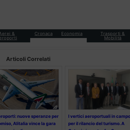
Aerei &
Cronaca
Economia
Trasporti &
eroporti
Mobilità
Articoli Correlati
roporti: nuove speranze per
I vertici aeroportuali in camp
miso, Alitalia vince la gara
per il rilancio del turismo. A