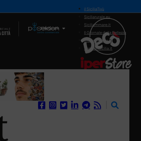
il SiciliaTivù
Siciliarurale.eu
Siciliammare.it
Il Network
Il Giornale della Bellezza
Siciliamedica.it
Sanitainsicilia.it