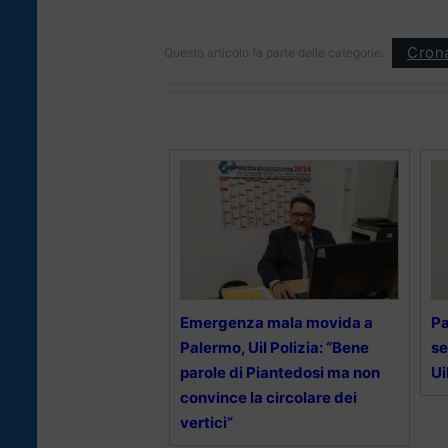
Cron
Questo articolo fa parte delle categorie:
Emergenza mala movida a
Pa
Palermo, Uil Polizia: “Bene
se
parole di Piantedosi ma non
Ui
convince la circolare dei
vertici”