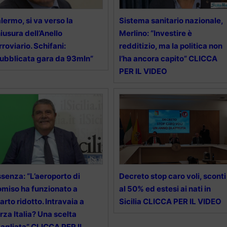
lermo, si va verso la
Sistema sanitario nazionale,
iusura dell’Anello
Merlino: “Investire è
rroviario. Schifani:
redditizio, ma la politica non
ubblicata gara da 93mln”
l’ha ancora capito” CLICCA
PER IL VIDEO
senza: “L’aeroporto di
Decreto stop caro voli, sconti
miso ha funzionato a
al 50% ed estesi ai nati in
arto ridotto. Intravaia a
Sicilia CLICCA PER IL VIDEO
rza Italia? Una scelta
agliata” CLICCA PER IL