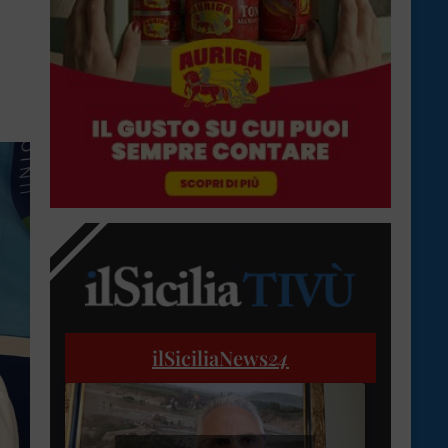
ilSiciliaNews
24