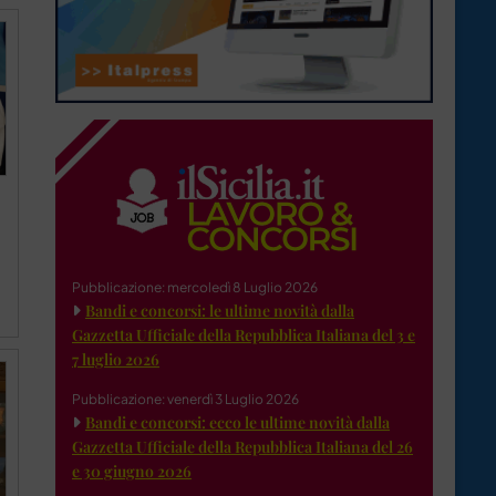
Pubblicazione: mercoledì 8 Luglio 2026
Bandi e concorsi: le ultime novità dalla
Gazzetta Ufficiale della Repubblica Italiana del 3 e
7 luglio 2026
Pubblicazione: venerdì 3 Luglio 2026
Bandi e concorsi: ecco le ultime novità dalla
Gazzetta Ufficiale della Repubblica Italiana del 26
e 30 giugno 2026