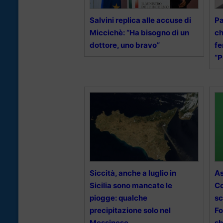
Salvini replica alle accuse di
Pa
Miccichè: “Ha bisogno di un
ch
dottore, uno bravo”
fe
“P
Siccità, anche a luglio in
As
Sicilia sono mancate le
Co
piogge: qualche
sc
precipitazione solo nel
Fo
Messinese
sb