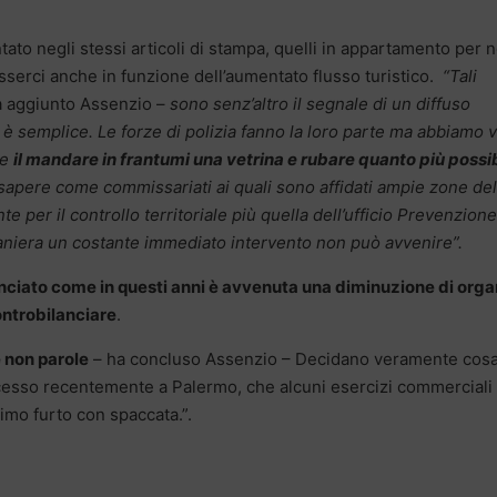
tato negli stessi articoli di stampa, quelli in appartamento per 
sserci anche in funzione dell’aumentato flusso turistico.
“Tali
 aggiunto Assenzio –
sono senz’altro il segnale di un diffuso
 è semplice. Le forze di polizia fanno la loro parte ma abbiamo v
me
il mandare in frantumi una vetrina e rubare quanto più possib
sapere come commissariati ai quali sono affidati ampie zone del
e per il controllo territoriale più quella dell’ufficio Prevenzione
maniera un costante immediato intervento non può avvenire”.
unciato come in questi anni è avvenuta una diminuzione di org
controbilanciare
.
 non parole
– ha concluso Assenzio – Decidano veramente cos
cesso recentemente a Palermo, che alcuni esercizi commerciali
simo furto con spaccata.”.