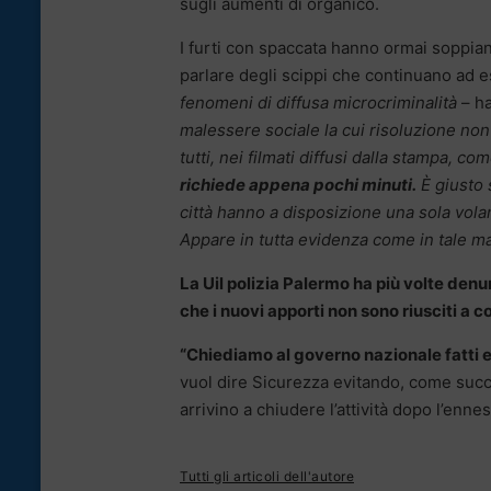
sugli aumenti di organico.
I furti con spaccata hanno ormai soppian
parlare degli scippi che continuano ad e
fenomeni di diffusa microcriminalità
– ha
malessere sociale la cui risoluzione non
tutti, nei filmati diffusi dalla stampa, co
richiede appena pochi minuti.
È giusto 
città hanno a disposizione una sola volant
Appare in tutta evidenza come in tale 
La Uil polizia Palermo ha più volte den
che i nuovi apporti non sono riusciti a 
“Chiediamo al governo nazionale fatti e
vuol dire Sicurezza evitando, come suc
arrivino a chiudere l’attività dopo l’enne
Tutti gli articoli dell'autore