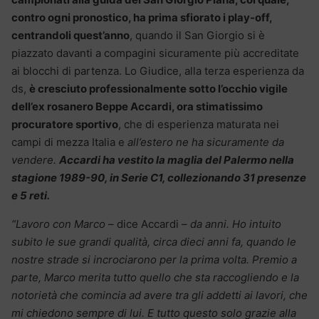
contro ogni pronostico, ha prima sfiorato i play-off,
centrandoli quest’anno
, quando il San Giorgio si è
piazzato davanti a compagini sicuramente più accreditate
ai blocchi di partenza. Lo Giudice, alla terza esperienza da
ds,
è cresciuto professionalmente sotto l’occhio vigile
dell’ex rosanero Beppe Accardi, ora stimatissimo
procuratore sportivo
, che di esperienza maturata nei
campi di mezza Italia e
all’estero ne ha sicuramente da
vendere.
Accardi ha vestito la maglia del Palermo nella
stagione 1989-90, in Serie C1, collezionando 31 presenze
e 5 reti.
“Lavoro con Marco
– dice Accardi –
da anni. Ho intuito
subito le sue grandi qualità, circa dieci anni fa, quando le
nostre strade si incrociarono per la prima volta. Premio a
parte, Marco merita tutto quello che sta raccogliendo e la
notorietà che comincia ad avere tra gli addetti ai lavori, che
mi chiedono sempre di lui. E tutto questo solo grazie alla