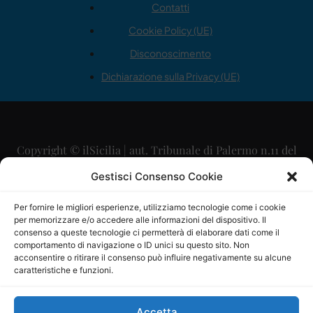
Contatti
Cookie Policy (UE)
Disconoscimento
Dichiarazione sulla Privacy (UE)
Copyright © ilSicilia | aut. Tribunale di Palermo n.11 del
29/09/2015
Gestisci Consenso Cookie
Editore: Mercurio Comunicazione Soc. Coop. A.R.L.
Per fornire le migliori esperienze, utilizziamo tecnologie come i cookie
per memorizzare e/o accedere alle informazioni del dispositivo. Il
Direttore Editoriale: Maurizio Scaglione
consenso a queste tecnologie ci permetterà di elaborare dati come il
comportamento di navigazione o ID unici su questo sito. Non
Direttore Responsabile: Maria Calabrese
acconsentire o ritirare il consenso può influire negativamente su alcune
caratteristiche e funzioni.
p.zza Sant’Oliva, 9 – 90141 – Palermo – 091335557
P.IVA: 06334930820
Accetta