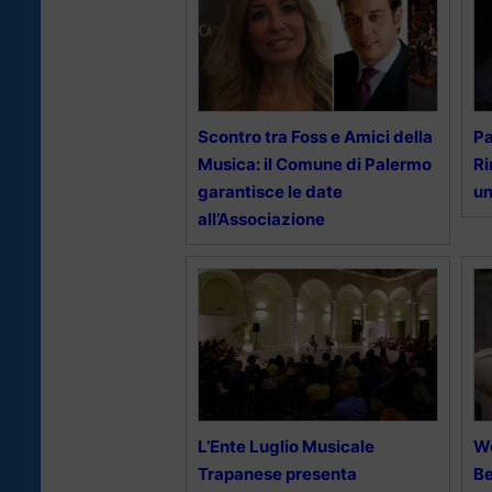
Scontro tra Foss e Amici della
Pa
Musica: il Comune di Palermo
Ri
garantisce le date
un
all’Associazione
L’Ente Luglio Musicale
We
Trapanese presenta
Be