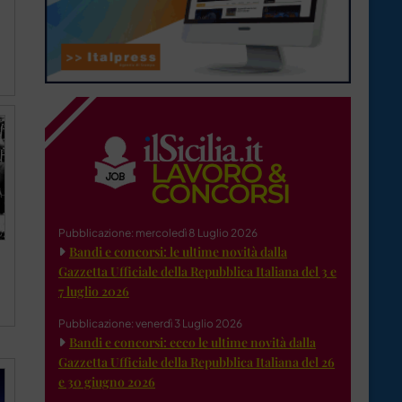
Pubblicazione: mercoledì 8 Luglio 2026
Bandi e concorsi: le ultime novità dalla
Gazzetta Ufficiale della Repubblica Italiana del 3 e
7 luglio 2026
Pubblicazione: venerdì 3 Luglio 2026
Bandi e concorsi: ecco le ultime novità dalla
Gazzetta Ufficiale della Repubblica Italiana del 26
e 30 giugno 2026