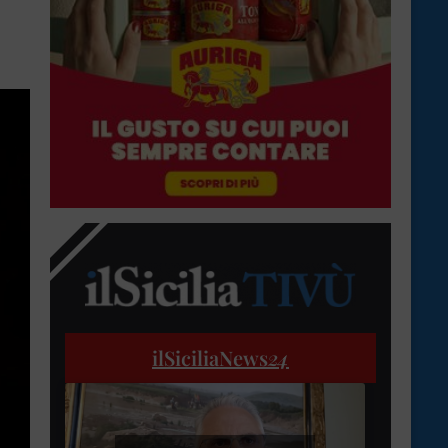
ilSiciliaNews
24