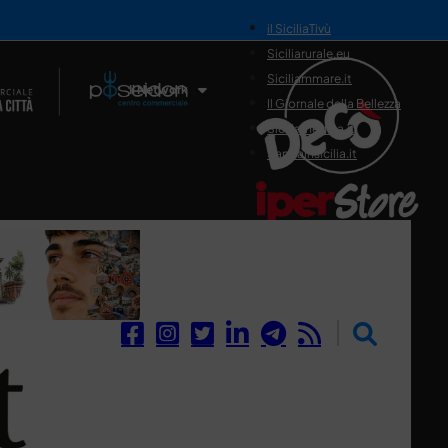
il SiciliaTivù
Siciliarurale.eu
Siciliammare.it
Il Network
Il Giornale della Bellezza
Siciliamedica.it
Sanitainsicilia.it