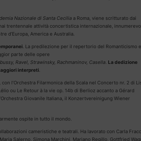
demia Nazionale di Santa Cecilia
a Roma, viene scritturato dai
rmai trentennale attività concertistica internazionale, innumerevol
tre d’Europa, America e Australia.
temporanei
. La predilezione per il repertorio del Romanticismo e
ggior parte delle opere
bussy, Ravel, Strawinsky, Rachmaninov, Casella
.
La dedizione
maggiori interpreti
.
 con l’Orchestra Filarmonica della Scala nel Concerto nr. 2 di Li
élio ou Le Retour à la vie op. 14b di Berlioz accanto a Gérard
l’Orchestra Giovanile Italiana, il Konzertvereinigung Wiener
larmente ospite in tutto il mondo.
 collaborazioni cameristiche e teatrali. Ha lavorato con Carla Fracc
o Maria Salerno, Simona Marchini, Mariano Regillo, Gottfried Wag