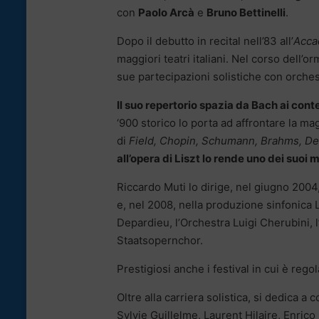
con
Paolo Arcà
e
Bruno Bettinelli
.
Dopo il debutto in recital nell’83 all’
Acca
maggiori teatri italiani. Nel corso dell’o
sue partecipazioni solistiche con orches
Il suo repertorio spazia da Bach ai con
‘900 storico lo porta ad affrontare la ma
di
Field, Chopin, Schumann, Brahms, De
all’opera di Liszt lo rende uno dei suoi 
Riccardo Muti lo dirige, nel giugno 2004,
e, nel 2008, nella produzione sinfonica L
Depardieu, l’Orchestra Luigi Cherubini, 
Staatsopernchor.
Prestigiosi anche i festival in cui è rego
Oltre alla carriera solistica, si dedica a
Sylvie Guillelme, Laurent Hilaire, Enric