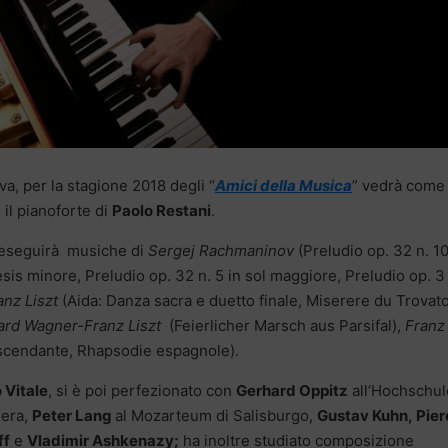
va, per la stagione 2018 degli “
Amici della Musica
” vedrà come
, il pianoforte di
Paolo Restani
.
eseguirà musiche di
Sergej Rachmaninov
(Preludio op. 32 n. 10
esis minore, Preludio op. 32 n. 5 in sol maggiore, Preludio op. 3 
nz Liszt
(Aida: Danza sacra e duetto finale, Miserere du Trovato
ard Wagner-Franz Liszt
(Feierlicher Marsch aus Parsifal),
Franz
scendante, Rhapsodie espagnole).
 Vitale
, si è poi perfezionato con
Gerhard Oppitz
all’Hochschul
iera,
Peter Lang
al Mozarteum di Salisburgo,
Gustav Kuhn, Pier
ff
e
Vladimir Ashkenazy;
ha inoltre studiato composizione