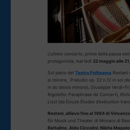
L’ultimo concerto, prima della pausa esti
protagonista, martedì
22 maggio alle 21
Sul palco del
Teatro Politeama
Restani 
si minore, Preludio op. 32 n.12 in sol di
in do diesis minore),
Giuseppe Verdi-Fra
Rigoletto: Paraphrase de Concert),
Rich
Liszt
(da Douze Études d’exécution tran
Restani, allievo fino al 1984 di Vincenzo
für Musik und Theater di Monaco di Bav
Rattalino, Aldo Ciccolini, Nikita Magalo