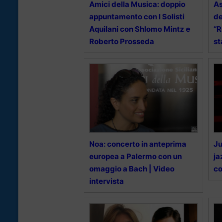
Amici della Musica: doppio
As
appuntamento con I Solisti
de
Aquilani con Shlomo Mintz e
“R
Roberto Prosseda
st
Noa: concerto in anteprima
Ju
europea a Palermo con un
ja
omaggio a Bach | Video
co
intervista