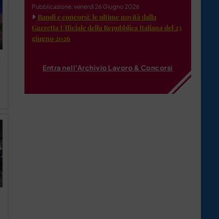
Pubblicazione: venerdì 26 Giugno 2026
Bandi e concorsi: le ultime novità dalla
Gazzetta Ufficiale della Repubblica Italiana del 23
giugno 2026
i
Entra nell'Archivio Lavoro & Concorsi