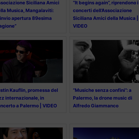
sociazione Siciliana Amici
“It begins again”, riprendono i
lla Musica, Mangalaviti:
concerti dell’Associazione
invio apertura 89esima
Siciliana Amici della Musica |
agione”
VIDEO
stin Kauflin, promessa del
“Musiche senza confini”: a
zz internazionale, in
Palermo, la drone music di
ncerto a Palermo | VIDEO
Alfredo Giammanco