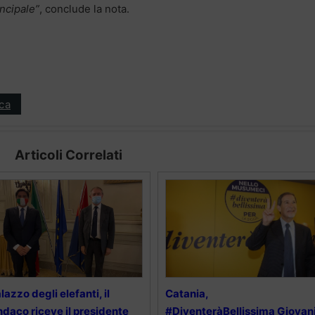
incipale”
, conclude la nota.
ica
Articoli Correlati
lazzo degli elefanti, il
Catania,
ndaco riceve il presidente
#DiventeràBellissima Giovani