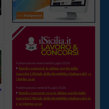
Pubblicazione: mercoledì 8 Luglio 2026
Bandi e concorsi: le ultime novità dalla
Gazzetta Ufficiale della Repubblica Italiana del 3 e
7 luglio 2026
Pubblicazione: venerdì 3 Luglio 2026
a
Bandi e concorsi: ecco le ultime novità dalla
Gazzetta Ufficiale della Repubblica Italiana del 26
e 30 giugno 2026