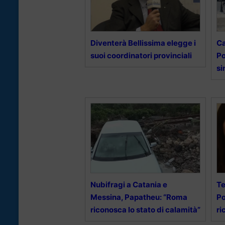
Diventerà Bellissima elegge i
Ca
suoi coordinatori provinciali
Po
si
Nubifragi a Catania e
Te
Messina, Papatheu: “Roma
Po
riconosca lo stato di calamità”
ri