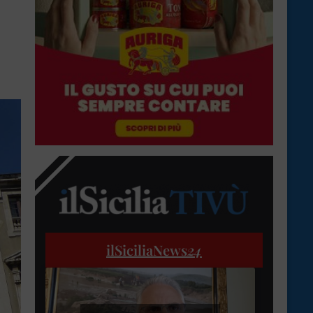
ilSiciliaNews
24