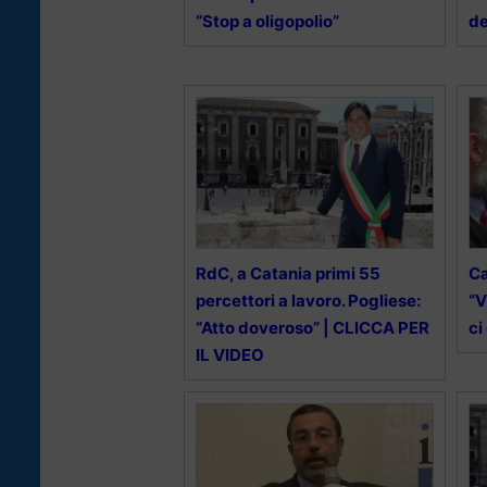
“Stop a oligopolio”
de
RdC, a Catania primi 55
Ca
percettori a lavoro. Pogliese:
“V
“Atto doveroso” | CLICCA PER
ci
IL VIDEO