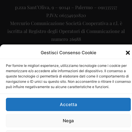
p.zza Sant’Oliva, 9 – 90141 – Palermo – 091335557
P.IVA: 06334930820
Mercurio Comunicazione Società Cooperativa a r.l. è
iscritta al Registro degli Operatori di Comunicazione al
numero 26988
Sito gestito da
La Digitale srl
–
info@ladigitale.it
Gestisci Consenso Cookie
Per fornire le migliori esperienze, utilizziamo tecnologie come i cookie per
memorizzare e/o accedere alle informazioni del dispositivo. Il consenso a
queste tecnologie ci permetterà di elaborare dati come il comportamento di
navigazione o ID unici su questo sito. Non acconsentire o ritirare il consenso
può influire negativamente su alcune caratteristiche e funzioni.
Accetta
Nega