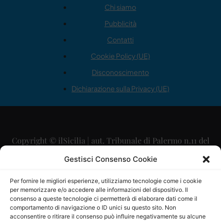
Chi siamo
Pubblicità
Contatti
Cookie Policy (UE)
Disconoscimento
Dichiarazione sulla Privacy (UE)
Copyright © ilSicilia | aut. Tribunale di Palermo n.11 del
29/09/2015
Gestisci Consenso Cookie
Editore: Mercurio Comunicazione Soc. Coop. A.R.L.
Per fornire le migliori esperienze, utilizziamo tecnologie come i cookie
per memorizzare e/o accedere alle informazioni del dispositivo. Il
Direttore Editoriale: Maurizio Scaglione
consenso a queste tecnologie ci permetterà di elaborare dati come il
comportamento di navigazione o ID unici su questo sito. Non
Direttore Responsabile: Maria Calabrese
acconsentire o ritirare il consenso può influire negativamente su alcune