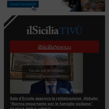
ilSiciliaNews
24
Fai clic per accettare i
cookie per questo servizio
Sala d’Ercole approva la rottamazione, Abbate:
“Norma importante per le famiglie siciliane”