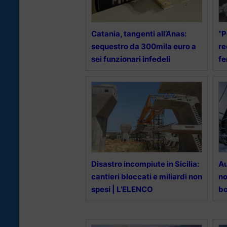
Catania, tangenti all’Anas:
“P
sequestro da 300mila euro a
re
sei funzionari infedeli
f
Disastro incompiute in Sicilia:
Au
cantieri bloccati e miliardi non
no
spesi | L’ELENCO
b