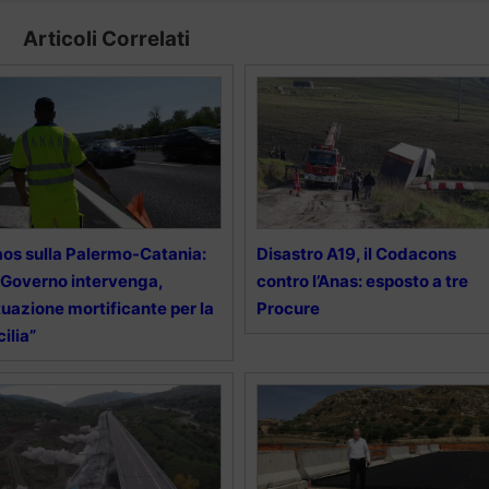
Articoli Correlati
os sulla Palermo-Catania:
Disastro A19, il Codacons
l Governo intervenga,
contro l’Anas: esposto a tre
tuazione mortificante per la
Procure
cilia”