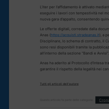
L’iter per l’affidamento è attivato media
eseguire i lavori con tempestività nel m
nuova gara d’appalto, consentendo quind
Le offerte digitali, corredate dalla doc
Anas (
https://acquisti.stradeanas.it
), a p
Disciplinare, lo schema di contratto, i
sono resi disponibili tramite la pubblic
all’interno della sezione “Bandi e Avvisi”
Anas ha aderito al Protocollo d’Intesa tr
garantire il rispetto della legalità nei cant
Tutti gli articoli dell'autore
Cron
Questo articolo fa parte delle categorie: