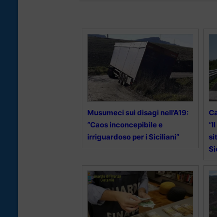
Musumeci sui disagi nell’A19:
Ca
“Caos inconcepibile e
“I
irriguardoso per i Siciliani”
si
Si