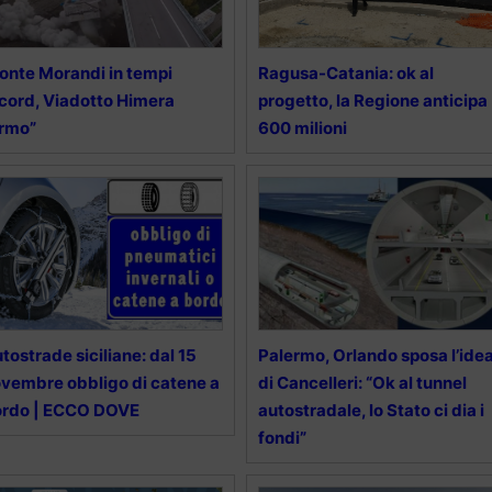
onte Morandi in tempi
Ragusa-Catania: ok al
cord, Viadotto Himera
progetto, la Regione anticipa
ermo”
600 milioni
tostrade siciliane: dal 15
Palermo, Orlando sposa l’ide
vembre obbligo di catene a
di Cancelleri: “Ok al tunnel
ordo | ECCO DOVE
autostradale, lo Stato ci dia i
fondi”