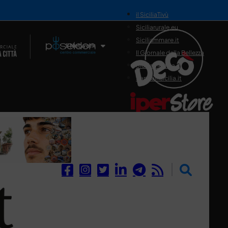
il SiciliaTivù
Siciliarurale.eu
Siciliammare.it
Il Network
Il Giornale della Bellezza
Siciliamedica.it
Sanitainsicilia.it