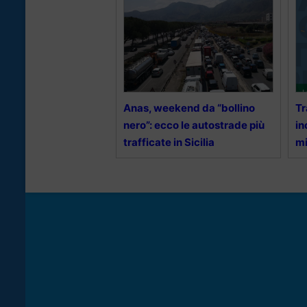
Anas, weekend da “bollino
Tr
nero”: ecco le autostrade più
in
trafficate in Sicilia
mi