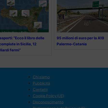
asporti: “Ecco il libro delle
95 milioni di euro per la A19
compiute in Sicilia, 12
Palermo-Catania
liardi fermi”
Chi siamo
Pubblicità
Contatti
Cookie Policy (UE)
Disconoscimento