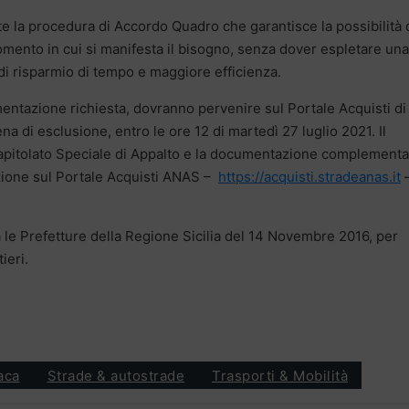
nte la procedura di Accordo Quadro che garantisce la possibilità 
omento in cui si manifesta il bisogno, senza dover espletare una
i risparmio di tempo e maggiore efficienza.
umentazione richiesta, dovranno pervenire sul Portale Acquisti di
ena di esclusione, entro le ore 12 di martedì 27 luglio 2021. Il
l Capitolato Speciale di Appalto e la documentazione complement
azione sul Portale Acquisti ANAS –
https://acquisti.stradeanas.it
.
a le Prefetture della Regione Sicilia del 14 Novembre 2016, per
ieri.
aca
Strade & autostrade
Trasporti & Mobilità