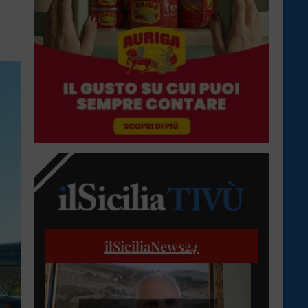
ilSiciliaNews
24