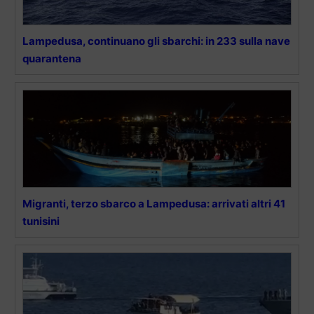
Lampedusa, continuano gli sbarchi: in 233 sulla nave
quarantena
Migranti, terzo sbarco a Lampedusa: arrivati altri 41
tunisini