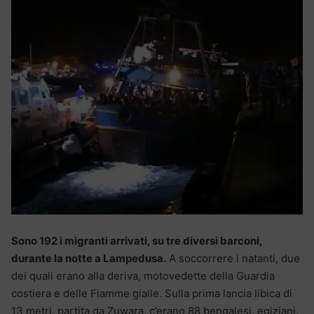
Sono 192 i migranti arrivati, su tre diversi barconi,
durante la notte a Lampedusa.
A soccorrere i natanti, due
dei quali erano alla deriva, motovedette della Guardia
costiera e delle Fiamme gialle. Sulla prima lancia libica di
13 metri, partita da Zuwara, c’erano 88 bengalesi, egiziani,