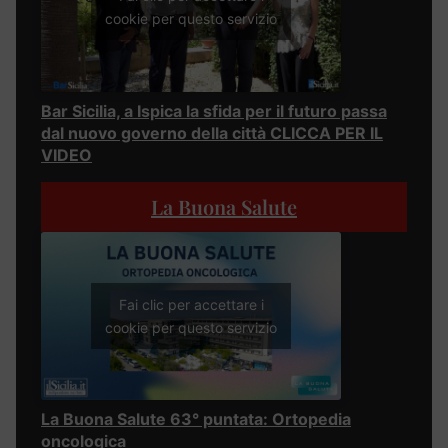
cookie per questo servizio
Bar Sicilia, a Ispica la sfida per il futuro passa
dal nuovo governo della città CLICCA PER IL
VIDEO
La Buona Salute
Fai clic per accettare i
cookie per questo servizio
La Buona Salute 63° puntata: Ortopedia
oncologica