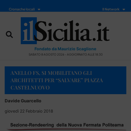
Cronache locali
Il Network
Fondato da Maurizio Scaglione
SABATO 8 AGOSTO 2026 - AGGIORNATO ALLE 18:30
ANELLO FS, SI MOBILITANO GLI
ARCHITETTI PER “SALVARE” PIAZZA
CASTELNUOVO
Davide Guarcello
giovedì 22 Febbraio 2018