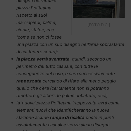
disegno dell’attuale
piazza Politeama…
rispetto ai suoi
marciapiedi, palme,
[FOTO D.G.]
aiuole, statue, ecc
(come se non ci fosse
una piazza con un suo disegno nell’area soprastante
di cui tenere conto);
la piazza verrà sventrata
, quindi, secondo un
perimetro del tutto casuale, con tutte le
conseguenze del caso, e sarà successivamente
rappezzata
cercando di rifare alla meno peggio
quello che c’era (certamente non si potranno
rimettere gli alberi, le palme abbattute, ecc);
la ‘nuova’ piazza Politeama ‘rappezzata’ avrà come
elementi nuovi che identificheranno la nuova
stazione alcune
rampe di risalita
poste in punti
assolutamente casuali e senza alcun disegno