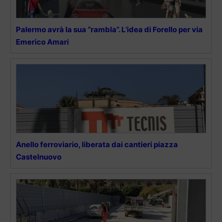
Palermo avrà la sua “rambla”. L’idea di Forello per via
Emerico Amari
Anello ferroviario, liberata dai cantieri piazza
Castelnuovo