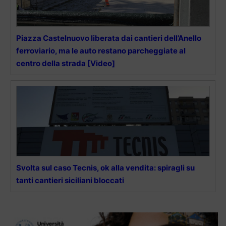
Piazza Castelnuovo liberata dai cantieri dell’Anello
ferroviario, ma le auto restano parcheggiate al
centro della strada [Video]
Svolta sul caso Tecnis, ok alla vendita: spiragli su
tanti cantieri siciliani bloccati