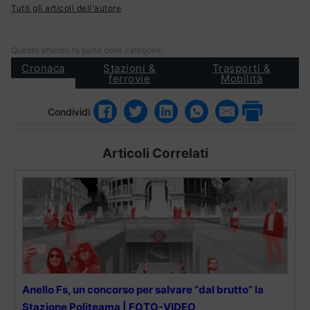
Tutti gli articoli dell'autore
Questo articolo fa parte delle categorie:
Cronaca
Stazioni &
Trasporti &
ferrovie
Mobilità
Condividi
Articoli Correlati
Anello Fs, un concorso per salvare “dal brutto” la
Stazione Politeama | FOTO-VIDEO