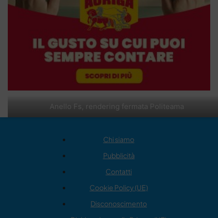
Anello Fs, rendering fermata Politeama
Chi siamo
Pubblicità
Contatti
Cookie Policy (UE)
Disconoscimento