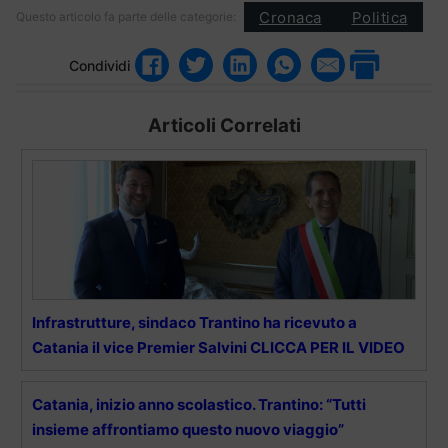
Cronaca
Politica
Questo articolo fa parte delle categorie:
Condividi
Articoli Correlati
Infrastrutture, sindaco Trantino ha ricevuto a
Catania il vice Premier Salvini CLICCA PER IL VIDEO
Catania, inizio anno scolastico. Trantino: “Tutti
insieme affrontiamo questo nuovo viaggio”