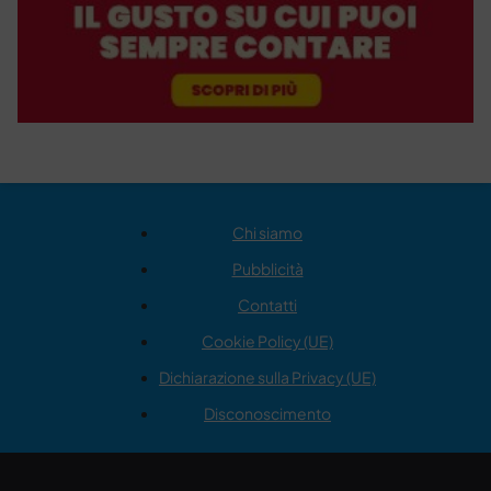
Chi siamo
Pubblicità
Contatti
Cookie Policy (UE)
Dichiarazione sulla Privacy (UE)
Disconoscimento