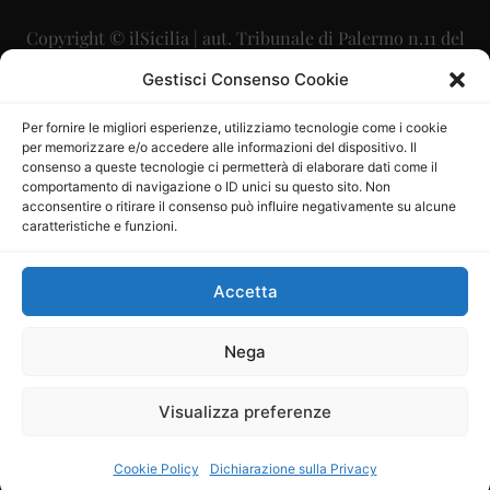
Copyright © ilSicilia | aut. Tribunale di Palermo n.11 del
29/09/2015
Gestisci Consenso Cookie
Editore: Mercurio Comunicazione Soc. Coop. A.R.L.
Per fornire le migliori esperienze, utilizziamo tecnologie come i cookie
per memorizzare e/o accedere alle informazioni del dispositivo. Il
Direttore Editoriale: Maurizio Scaglione
consenso a queste tecnologie ci permetterà di elaborare dati come il
comportamento di navigazione o ID unici su questo sito. Non
Direttore Responsabile: Maria Calabrese
acconsentire o ritirare il consenso può influire negativamente su alcune
caratteristiche e funzioni.
p.zza Sant’Oliva, 9 – 90141 – Palermo – 091335557
P.IVA: 06334930820
Accetta
Mercurio Comunicazione Società Cooperativa a r.l. è
iscritta al Registro degli Operatori di Comunicazione al
Nega
numero 26988
Visualizza preferenze
Sito gestito da
La Digitale srl
–
info@ladigitale.it
Cookie Policy
Dichiarazione sulla Privacy