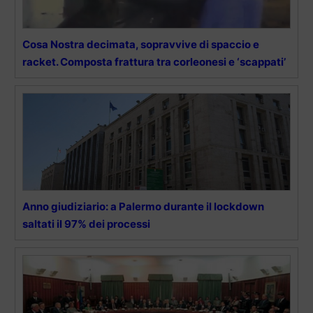
Cosa Nostra decimata, sopravvive di spaccio e
racket. Composta frattura tra corleonesi e ‘scappati’
Anno giudiziario: a Palermo durante il lockdown
saltati il 97% dei processi