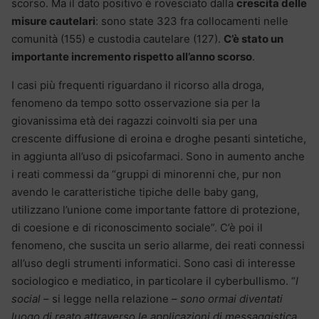
scorso. Ma il dato positivo è rovesciato dalla
crescita delle
misure cautelari
: sono state 323 fra collocamenti nelle
comunità (155) e custodia cautelare (127).
C’è stato un
importante incremento rispetto all’anno scorso
.
I casi più frequenti riguardano il ricorso alla droga,
fenomeno da tempo sotto osservazione sia per la
giovanissima età dei ragazzi coinvolti sia per una
crescente diffusione di eroina e droghe pesanti sintetiche,
in aggiunta all’uso di psicofarmaci. Sono in aumento anche
i reati commessi da “gruppi di minorenni che, pur non
avendo le caratteristiche tipiche delle baby gang,
utilizzano l’unione come importante fattore di protezione,
di coesione e di riconoscimento sociale”. C’è poi il
fenomeno, che suscita un serio allarme, dei reati connessi
all’uso degli strumenti informatici. Sono casi di interesse
sociologico e mediatico, in particolare il cyberbullismo. “
I
social
– si legge nella relazione –
sono ormai diventati
luogo di reato attraverso le applicazioni di messaggistica