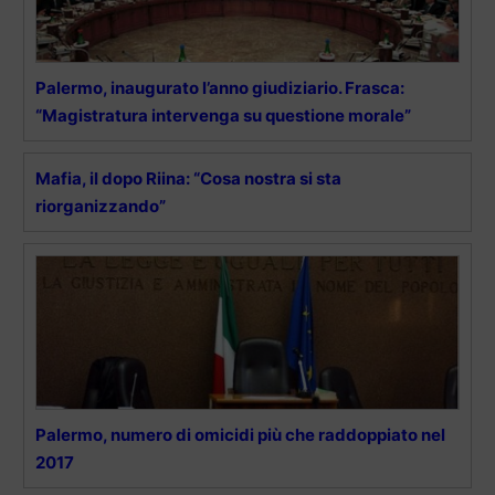
Palermo, inaugurato l’anno giudiziario. Frasca:
“Magistratura intervenga su questione morale”
Mafia, il dopo Riina: “Cosa nostra si sta
riorganizzando”
Palermo, numero di omicidi più che raddoppiato nel
2017