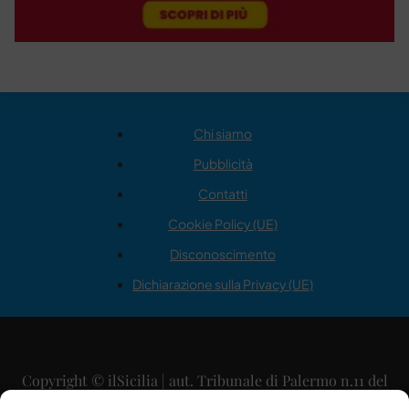
Chi siamo
Pubblicità
Contatti
Cookie Policy (UE)
Disconoscimento
Dichiarazione sulla Privacy (UE)
Copyright © ilSicilia | aut. Tribunale di Palermo n.11 del
29/09/2015