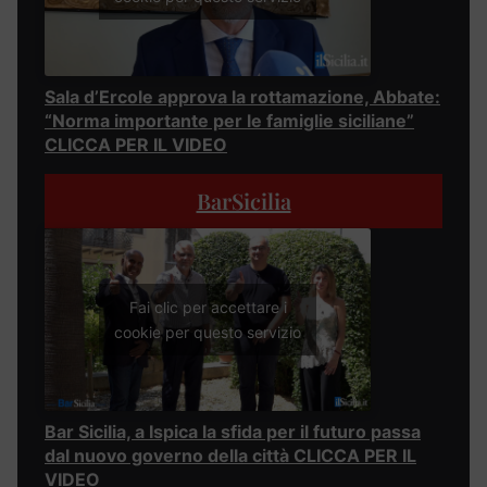
Sala d’Ercole approva la rottamazione, Abbate:
“Norma importante per le famiglie siciliane”
CLICCA PER IL VIDEO
BarSicilia
Fai clic per accettare i
cookie per questo servizio
Bar Sicilia, a Ispica la sfida per il futuro passa
dal nuovo governo della città CLICCA PER IL
VIDEO