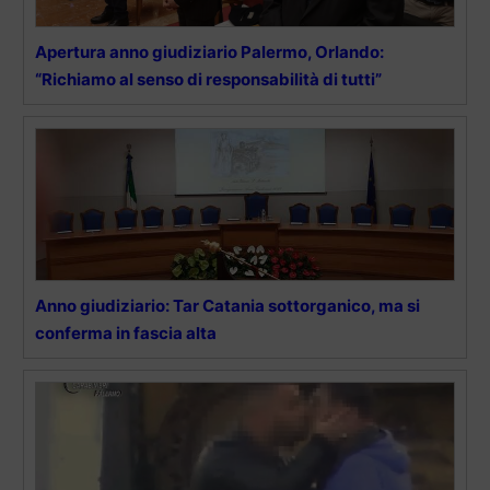
Apertura anno giudiziario Palermo, Orlando:
“Richiamo al senso di responsabilità di tutti”
Anno giudiziario: Tar Catania sottorganico, ma si
conferma in fascia alta