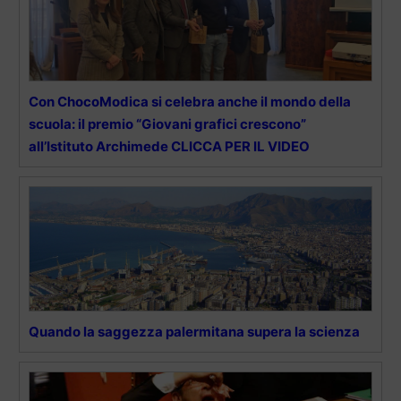
Con ChocoModica si celebra anche il mondo della
scuola: il premio “Giovani grafici crescono”
all’Istituto Archimede CLICCA PER IL VIDEO
Quando la saggezza palermitana supera la scienza