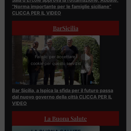
Sala d’Ercole approva la rottamazione, Abbate:
“Norma importante per le famiglie siciliane”
CLICCA PER IL VIDEO
BarSicilia
Fai clic per accettare i
cookie per questo servizio
Bar Sicilia, a Ispica la sfida per il futuro passa
dal nuovo governo della città CLICCA PER IL
VIDEO
La Buona Salute