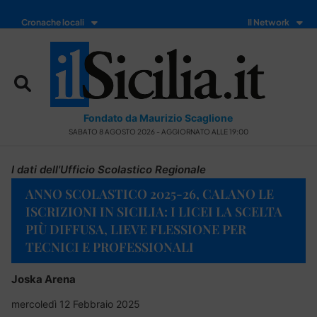
Cronache locali
Il Network
Fondato da Maurizio Scaglione
SABATO 8 AGOSTO 2026 - AGGIORNATO ALLE 19:00
I dati dell'Ufficio Scolastico Regionale
ANNO SCOLASTICO 2025-26, CALANO LE
ISCRIZIONI IN SICILIA: I LICEI LA SCELTA
PIÙ DIFFUSA, LIEVE FLESSIONE PER
TECNICI E PROFESSIONALI
Joska Arena
mercoledì 12 Febbraio 2025