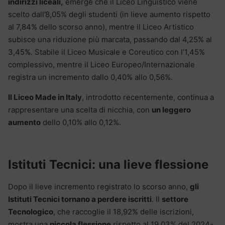
indirizzi liceali,
emerge che il Liceo Linguistico viene
scelto dall’8,05% degli studenti (in lieve aumento rispetto
al 7,84% dello scorso anno), mentre il Liceo Artistico
subisce una riduzione più marcata, passando dal 4,25% al
3,45%. Stabile il Liceo Musicale e Coreutico con l’1,45%
complessivo, mentre il Liceo Europeo/Internazionale
registra un incremento dallo 0,40% allo 0,56%.
Il Liceo Made in Italy
, introdotto recentemente, continua a
rappresentare una scelta di nicchia, con
un leggero
aumento
dello 0,10% allo 0,12%.
Istituti Tecnici: una lieve flessione
Dopo il lieve incremento registrato lo scorso anno,
gli
Istituti Tecnici tornano a perdere iscritti
. Il
settore
Tecnologico
, che raccoglie il 18,92% delle iscrizioni,
mostra una
piccola flessione
rispetto al 19,03% del 2024-