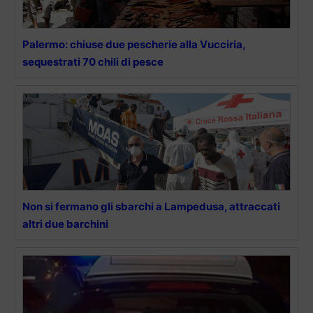
Palermo: chiuse due pescherie alla Vucciria,
sequestrati 70 chili di pesce
Non si fermano gli sbarchi a Lampedusa, attraccati
altri due barchini