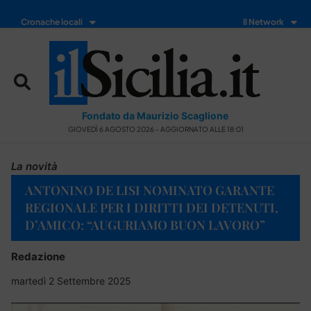
Cronache locali
Il Network
Fondato da Maurizio Scaglione
GIOVEDÌ 6 AGOSTO 2026 - AGGIORNATO ALLE 18:01
La novità
ANTONINO DE LISI NOMINATO GARANTE
REGIONALE PER I DIRITTI DEI DETENUTI,
D’AMICO: “AUGURIAMO BUON LAVORO”
Redazione
martedì 2 Settembre 2025