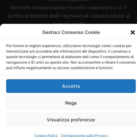
Mercurio Comunicazione Società Cooperativa a r.l. è
iscritta al Registro degli Operatori di Comunicazione al
numero 26988
Gestisci Consenso Cookie
Sito gestito da
La Digitale srl
–
info@ladigitale.it
Per fornire le migliori esperienze, utilizziamo tecnologie come i cookie per
memorizzare e/o accedere alle informazioni del dispositivo. Il consenso a
queste tecnologie ci permetterà di elaborare dati come il comportamento di
navigazione o ID unici su questo sito. Non acconsentire o ritirare il consenso
può influire negativamente su alcune caratteristiche e funzioni.
Accetta
Nega
Visualizza preferenze
Cookie Policy
Dichiarazione sulla Privacy