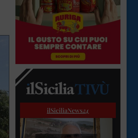
ilSiciliaNews
24