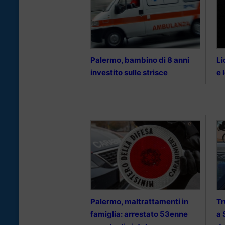
Palermo, bambino di 8 anni
Li
investito sulle strisce
e 
Palermo, maltrattamenti in
Tr
famiglia: arrestato 53enne
a 