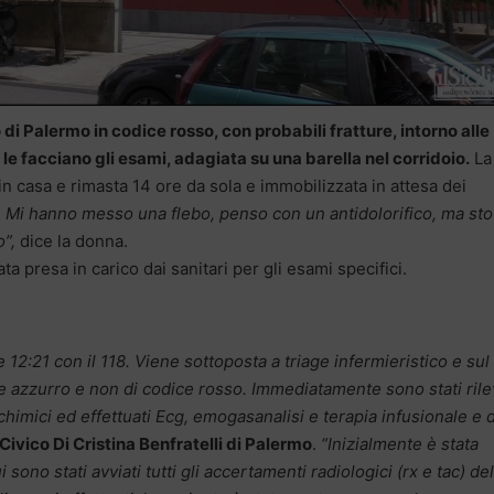
 di Palermo in codice rosso, con probabili fratture, intorno alle
 le facciano gli esami, adagiata su una barella nel corridoio.
La
in casa e rimasta 14 ore da sola e immobilizzata in attesa dei
i. Mi hanno messo una flebo, penso con un antidolorifico, ma sto
o”,
dice la donna.
ta presa in carico dai sanitari per gli esami specifici.
 12:21 con il 118. Viene sottoposta a triage infermieristico e sul
e azzurro e non di codice rosso. Immediatamente sono stati rile
ochimici ed effettuati Ecg, emogasanalisi e terapia infusionale e 
 Civico Di Cristina Benfratelli di Palermo
.
“Inizialmente è stata
i sono stati avviati tutti gli accertamenti radiologici (rx e tac) del