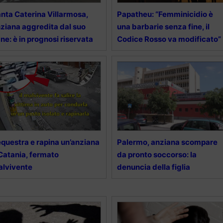
nta Caterina Villarmosa,
Papatheu: “Femminicidio è
ziana aggredita dal suo
una barbarie senza fine, il
ne: è in prognosi riservata
Codice Rosso va modificato”
questra e rapina un’anziana
Palermo, anziana scompare
Catania, fermato
da pronto soccorso: la
lvivente
denuncia della figlia