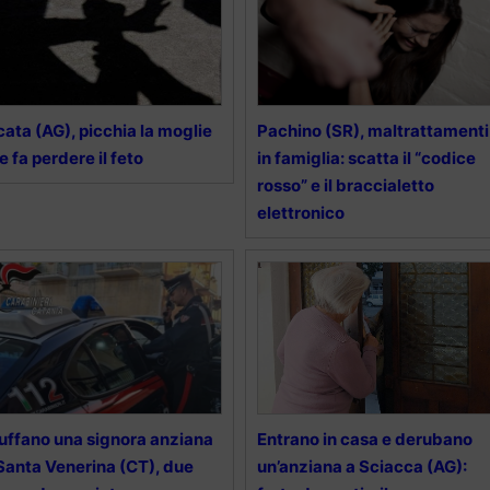
cata (AG), picchia la moglie
Pachino (SR), maltrattamenti
le fa perdere il feto
in famiglia: scatta il “codice
rosso” e il braccialetto
elettronico
uffano una signora anziana
Entrano in casa e derubano
Santa Venerina (CT), due
un’anziana a Sciacca (AG):