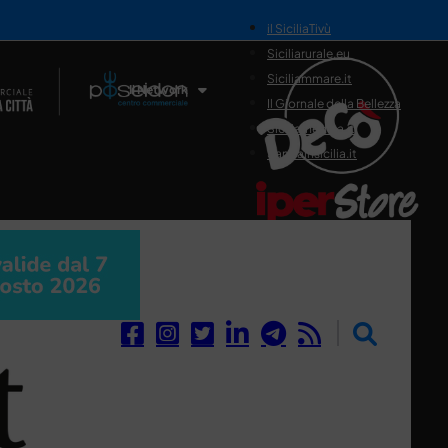
il SiciliaTivù
Siciliarurale.eu
Siciliammare.it
Il Network
Il Giornale della Bellezza
Siciliamedica.it
Sanitainsicilia.it