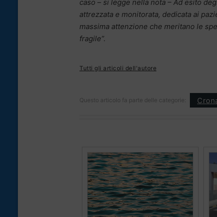
caso – si legge nella nota – Ad esito deg
attrezzata e monitorata, dedicata ai pazie
massima attenzione che meritano le speci
fragile”.
Tutti gli articoli dell'autore
Cron
Questo articolo fa parte delle categorie: