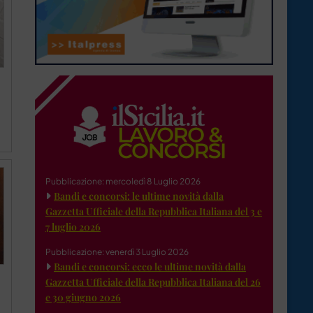
Pubblicazione: mercoledì 8 Luglio 2026
Bandi e concorsi: le ultime novità dalla
Gazzetta Ufficiale della Repubblica Italiana del 3 e
7 luglio 2026
Pubblicazione: venerdì 3 Luglio 2026
Bandi e concorsi: ecco le ultime novità dalla
Gazzetta Ufficiale della Repubblica Italiana del 26
e 30 giugno 2026