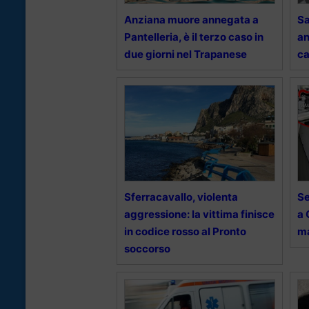
Anziana muore annegata a
Sa
Pantelleria, è il terzo caso in
an
due giorni nel Trapanese
ca
Sferracavallo, violenta
Se
aggressione: la vittima finisce
a 
in codice rosso al Pronto
ma
soccorso