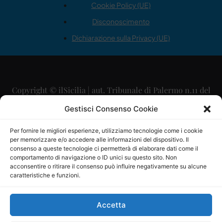
Cookie Policy (UE)
Disconoscimento
Dichiarazione sulla Privacy (UE)
Copyright © ilSicilia | aut. Tribunale di Palermo n.11 del
29/09/2015
Gestisci Consenso Cookie
Editore: Mercurio Comunicazione Soc. Coop. A.R.L.
Per fornire le migliori esperienze, utilizziamo tecnologie come i cookie
per memorizzare e/o accedere alle informazioni del dispositivo. Il
Direttore Editoriale: Maurizio Scaglione
consenso a queste tecnologie ci permetterà di elaborare dati come il
comportamento di navigazione o ID unici su questo sito. Non
Direttore Responsabile: Maria Calabrese
acconsentire o ritirare il consenso può influire negativamente su alcune
caratteristiche e funzioni.
p.zza Sant’Oliva, 9 – 90141 – Palermo – 091335557
P.IVA: 06334930820
Accetta
Mercurio Comunicazione Società Cooperativa a r.l. è