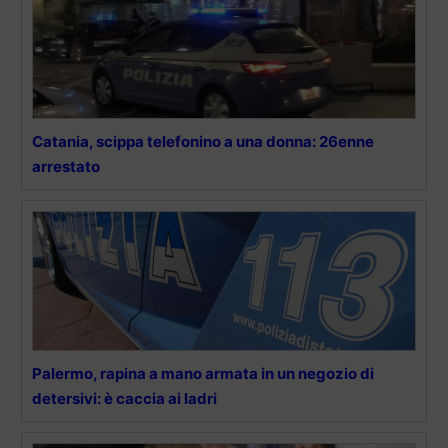
Catania, scippa telefonino a una donna: 26enne
arrestato
Palermo, rapina a mano armata in un negozio di
detersivi: è caccia ai ladri