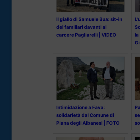
Il giallo di Samuele Bua: sit-in
L’
dei familiari davanti al
Sc
carcere Pagliarelli | VIDEO
la
Gi
Intimidazione a Fava:
Pa
solidarietà dal Comune di
se
Piana degli Albanesi | FOTO
so