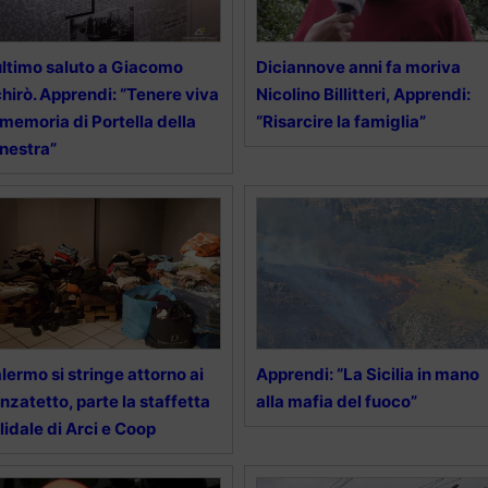
ultimo saluto a Giacomo
Diciannove anni fa moriva
hirò. Apprendi: “Tenere viva
Nicolino Billitteri, Apprendi:
 memoria di Portella della
“Risarcire la famiglia”
nestra”
lermo si stringe attorno ai
Apprendi: “La Sicilia in mano
nzatetto, parte la staffetta
alla mafia del fuoco”
lidale di Arci e Coop