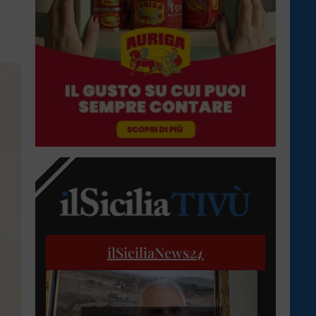
ilSiciliaNews
24