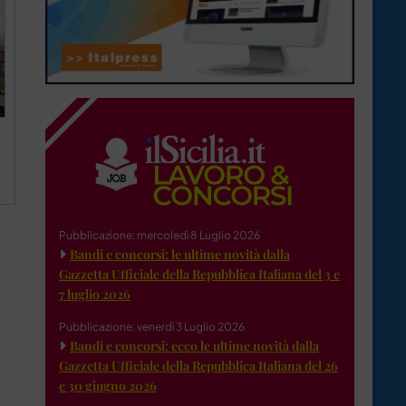
Pubblicazione: mercoledì 8 Luglio 2026
Bandi e concorsi: le ultime novità dalla
Gazzetta Ufficiale della Repubblica Italiana del 3 e
7 luglio 2026
Pubblicazione: venerdì 3 Luglio 2026
Bandi e concorsi: ecco le ultime novità dalla
Gazzetta Ufficiale della Repubblica Italiana del 26
e 30 giugno 2026