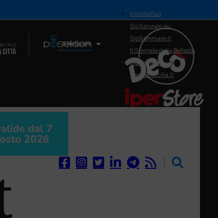
il SiciliaTivù
Siciliarurale.eu
Siciliammare.it
Il Network
Il Giornale della Bellezza
Siciliamedica.it
Sanitainsicilia.it