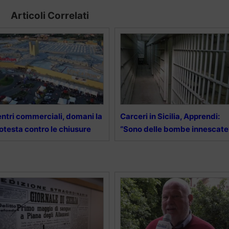
Articoli Correlati
ntri commerciali, domani la
Carceri in Sicilia, Apprendi:
otesta contro le chiusure
“Sono delle bombe innescate