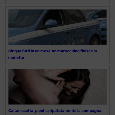
Cinque furti in un mese,un marocchino finisce in
manette
Caltanissetta, picchia ripetutamente la compagna: