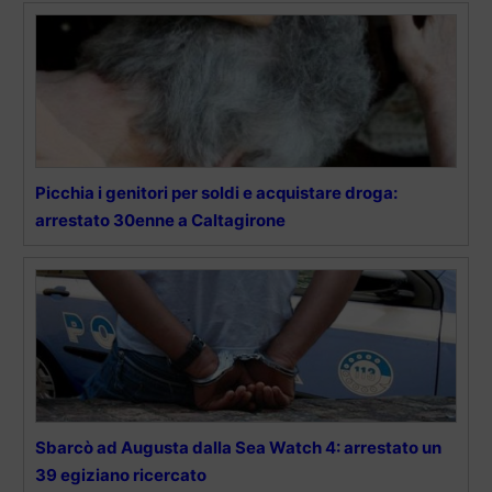
Picchia i genitori per soldi e acquistare droga:
arrestato 30enne a Caltagirone
Sbarcò ad Augusta dalla Sea Watch 4: arrestato un
39 egiziano ricercato