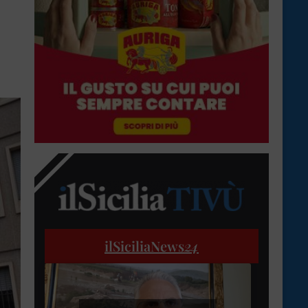
ilSiciliaNews
24