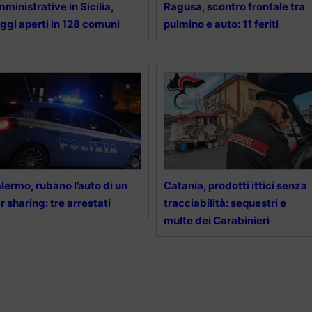
ministrative in Sicilia,
Ragusa, scontro frontale tra
ggi aperti in 128 comuni
pulmino e auto: 11 feriti
lermo, rubano l’auto di un
Catania, prodotti ittici senza
r sharing: tre arrestati
tracciabilità: sequestri e
multe dei Carabinieri