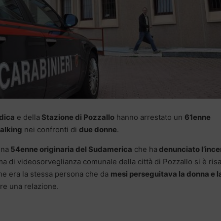
dica
e della
Stazione di Pozzallo
hanno arrestato un
61enne
talking
nei confronti di
due donne
.
una
54enne originaria del Sudamerica
che ha
denunciato l’ince
a di videosorveglianza comunale della città di Pozzallo si è risal
 che era la stessa persona che da
mesi perseguitava la donna e l
are una relazione.