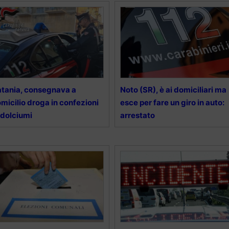
tania, consegnava a
Noto (SR), è ai domiciliari ma
micilio droga in confezioni
esce per fare un giro in auto:
 dolciumi
arrestato