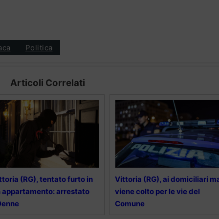
aca
Politica
Articoli Correlati
ttoria (RG), tentato furto in
Vittoria (RG), ai domiciliari m
 appartamento: arrestato
viene colto per le vie del
9enne
Comune