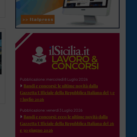
Pubblicazione: mercoledì 8 Luglio 2026
Bandi e concorsi: le ultime novità dalla
Gazzetta Ufficiale della Repubblica Italiana del 3 e
7 luglio 2026
Pubblicazione: venerdì 3 Luglio 2026
Bandi e concorsi: ecco le ultime novità dalla
Gazzetta Ufficiale della Repubblica Italiana del 26
e 30 giugno 2026