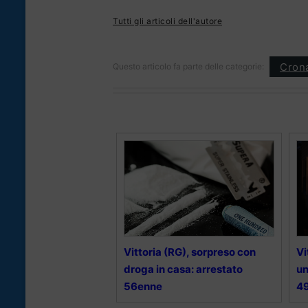
Tutti gli articoli dell'autore
Cron
Questo articolo fa parte delle categorie:
Vittoria (RG), sorpreso con
Vi
droga in casa: arrestato
un
56enne
4