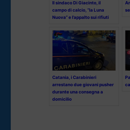
Il sindaco Di Giacinto, il
Am
campo di calcio, “la Luna
se
Nuova” e l’appalto sui rifiuti
Catania, i Carabinieri
Pa
arrestano due giovani pusher
ca
durante una consegna a
domicilio