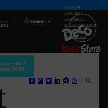
il SiciliaTivù
Siciliarurale.eu
Siciliammare.it
Il Network
Il Giornale della Bellezza
Siciliamedica.it
Sanitainsicilia.it