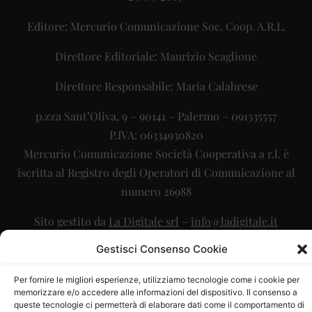
Editore: Mercurio Comunicazione Soc. Coop. A.R.L.
Direttore Editoriale: Maurizio Scaglione
Direttore Responsabile: Maria Calabrese
p.zza Sant’Oliva, 9 – 90141 – Palermo – 091335557
P.IVA: 06334930820
Mercurio Comunicazione Società Cooperativa a r.l. è
iscritta al Registro degli Operatori di Comunicazione al
numero 26988
Sito gestito da
La Digitale srl
–
info@ladigitale.it
Gestisci Consenso Cookie
Per fornire le migliori esperienze, utilizziamo tecnologie come i cookie per
memorizzare e/o accedere alle informazioni del dispositivo. Il consenso a
queste tecnologie ci permetterà di elaborare dati come il comportamento di