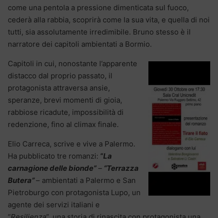
come una pentola a pressione dimenticata sul fuoco,
cederà alla rabbia, scoprirà come la sua vita, e quella di noi
tutti, sia assolutamente irredimibile. Bruno stesso è il
narratore dei capitoli ambientati a Bormio.
Capitoli in cui, nonostante l’apparente
distacco dal proprio passato, il
protagonista attraversa ansie,
speranze, brevi momenti di gioia,
rabbiose ricadute, impossibilità di
redenzione, fino al climax finale.
Elio Carreca, scrive e vive a Palermo.
Ha pubblicato tre romanzi:
“
La
carnagione delle bionde”
–
“Terrazza
Butera”
– ambientati a Palermo e San
Pietroburgo con protagonista Lupo, un
agente dei servizi italiani e
“
Resilienza
”, una storia di rinascita con protagonista una