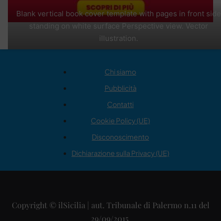
Blank vertical book cover template with pages in front side
standing on white surface Perspective view. Vector
illustration.
Chi siamo
Pubblicità
Contatti
Cookie Policy (UE)
Disconoscimento
Dichiarazione sulla Privacy (UE)
Copyright © ilSicilia | aut. Tribunale di Palermo n.11 del
29/09/2015