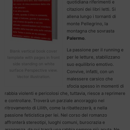
quotidiana riferimenti e
citazioni dei libri letti. Si
allena lungo i tornanti di
monte Pellegrino, la
montagna che sovrasta
Palermo
.
La passione per il running e
Blank vertical book cover
per le letture, stabilizzano
template with pages in front
side standing on white
suo equilibrio emotivo.
surface Perspective view.
Convive, infatti, con un
Vector illustration.
malessere carsico che
sfocia spesso in momenti di
rabbia violenti e pericolosi che, tuttavia, riesce a reprimere
e controllare. Troverà un parziale ancoraggio nel
ritrovamento di Lilith, come la ribattezzerà, e nella
passione feticistica per lei. Nel corso del romanzo
affronterà stereotipi, luoghi comuni, burocrazia e
arroganza, da cui trarrà una rabbia sempre più acuta. Ne