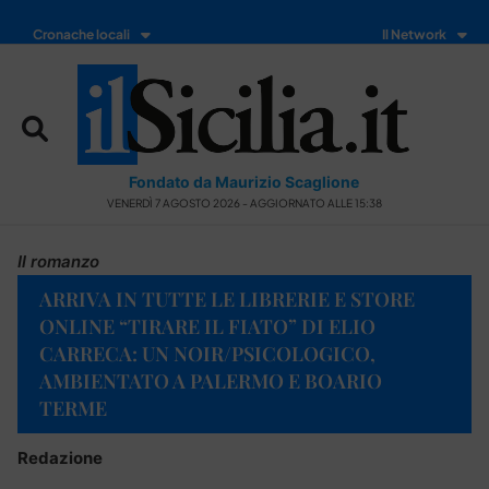
Cronache locali
Il Network
Fondato da Maurizio Scaglione
VENERDÌ 7 AGOSTO 2026 - AGGIORNATO ALLE 15:38
Il romanzo
ARRIVA IN TUTTE LE LIBRERIE E STORE
ONLINE “TIRARE IL FIATO” DI ELIO
CARRECA: UN NOIR/PSICOLOGICO,
AMBIENTATO A PALERMO E BOARIO
TERME
Redazione