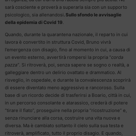
sarà cosciente e proverà a superarla sia con un supporto
psicologico, sia allenandosi
. Sullo sfondo le avvisaglie
della epidemia di Covid 19
.
Quando, durante la quarantena nazionale, il reparto in cui
lavora è convertito in struttura Covid, Bruno vivrà
l’emergenza con disagio, fino al momento in cui, a causa di
un evento esterno, avvertirà rompersi la propria “
corda
pazza”
. Si ritroverà, poi, senza sapere se sogno o realtà, a
galleggiare dentro un delirio ovattato e drammatico. Al
risveglio, in ospedale, e durante la convalescenza scoprirà
di essere diventato meno aggressivo e rancoroso. Sulla
base di un ricordo decide di trasferirsi a Boario, città in cui,
in un percorso consolante e atarassico, crederà di potere
“tirare il fiato”, proseguire nella propria “ricostruzione” e,
senza rinunciare alla corsa, costruire una vita nuova e
diversa. Ma è cambiato soltanto il cielo sulla sua testa e
ritroverà, amplificato, tutto il proprio disagio. E quando,