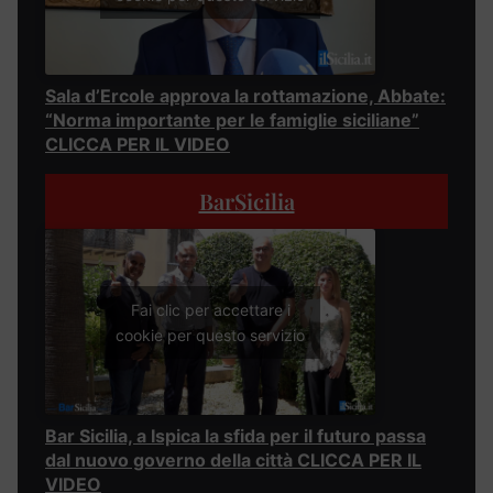
Sala d’Ercole approva la rottamazione, Abbate:
“Norma importante per le famiglie siciliane”
CLICCA PER IL VIDEO
BarSicilia
Fai clic per accettare i
cookie per questo servizio
Bar Sicilia, a Ispica la sfida per il futuro passa
dal nuovo governo della città CLICCA PER IL
VIDEO