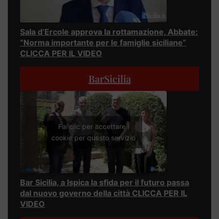
Sala d’Ercole approva la rottamazione, Abbate:
“Norma importante per le famiglie siciliane”
CLICCA PER IL VIDEO
BarSicilia
Fai clic per accettare i
cookie per questo servizio
Bar Sicilia, a Ispica la sfida per il futuro passa
dal nuovo governo della città CLICCA PER IL
VIDEO