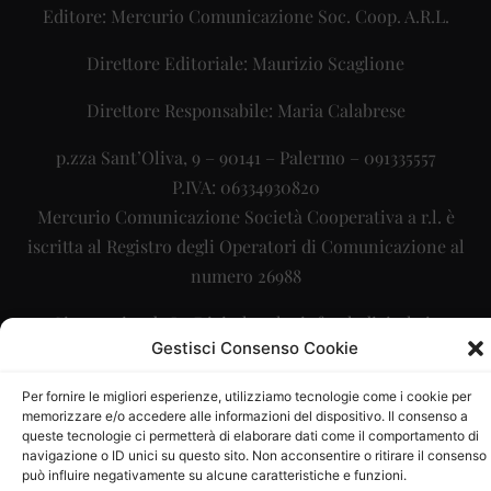
Editore: Mercurio Comunicazione Soc. Coop. A.R.L.
Direttore Editoriale: Maurizio Scaglione
Direttore Responsabile: Maria Calabrese
p.zza Sant’Oliva, 9 – 90141 – Palermo – 091335557
P.IVA: 06334930820
Mercurio Comunicazione Società Cooperativa a r.l. è
iscritta al Registro degli Operatori di Comunicazione al
numero 26988
Sito gestito da
La Digitale srl
–
info@ladigitale.it
Gestisci Consenso Cookie
Per fornire le migliori esperienze, utilizziamo tecnologie come i cookie per
memorizzare e/o accedere alle informazioni del dispositivo. Il consenso a
queste tecnologie ci permetterà di elaborare dati come il comportamento di
navigazione o ID unici su questo sito. Non acconsentire o ritirare il consenso
può influire negativamente su alcune caratteristiche e funzioni.